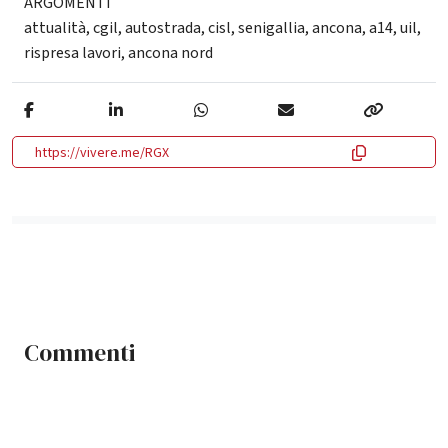
ARGOMENTI
attualità
,
cgil
,
autostrada
,
cisl
,
senigallia
,
ancona
,
a14
,
uil
,
rispresa lavori
,
ancona nord
https://vivere.me/RGX
Commenti