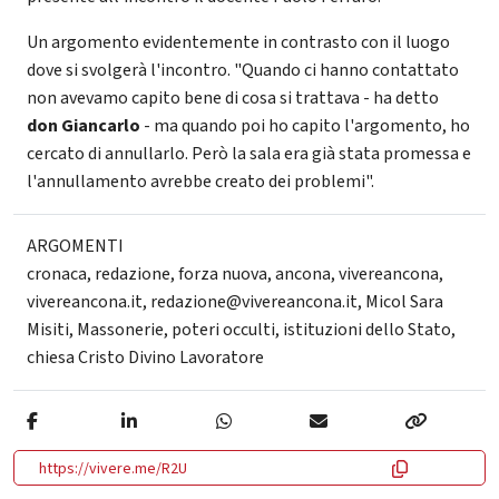
Un argomento evidentemente in contrasto con il luogo
dove si svolgerà l'incontro. "Quando ci hanno contattato
non avevamo capito bene di cosa si trattava - ha detto
don Giancarlo
- ma quando poi ho capito l'argomento, ho
cercato di annullarlo. Però la sala era già stata promessa e
l'annullamento avrebbe creato dei problemi".
ARGOMENTI
cronaca
,
redazione
,
forza nuova
,
ancona
,
vivereancona
,
vivereancona.it
,
redazione@vivereancona.it
,
Micol Sara
Misiti
,
Massonerie
,
poteri occulti
,
istituzioni dello Stato
,
chiesa Cristo Divino Lavoratore
https://vivere.me/R2U