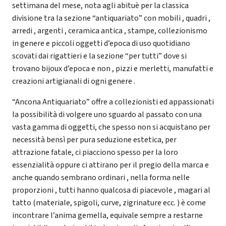
settimana del mese, nota agli abituè per la classica
divisione tra la sezione “antiquariato” con mobili , quadri ,
arredi , argenti , ceramica antica , stampe, collezionismo
in genere e piccoli oggetti d’epoca di uso quotidiano
scovati dai rigattieri e la sezione “per tutti” dove si
trovano bijoux d’epoca e non , pizzi e merletti, manufatti e
creazioni artigianali di ogni genere .
“Ancona Antiquariato” offre a collezionisti ed appassionati
la possibilità di volgere uno sguardo al passato con una
vasta gamma di oggetti, che spesso non si acquistano per
necessità bensì per pura seduzione estetica, per
attrazione fatale, ci piacciono spesso per la loro
essenzialità oppure ci attirano per il pregio della marca e
anche quando sembrano ordinari , nella forma nelle
proporzioni , tutti hanno qualcosa di piacevole , magari al
tatto (materiale, spigoli, curve, zigrinature ecc. ) è come
incontrare l’anima gemella, equivale sempre a restarne