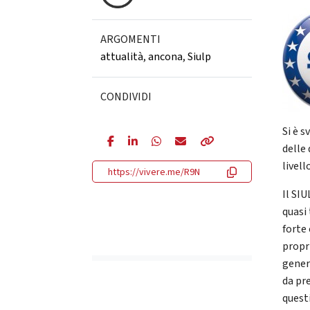
ARGOMENTI
attualità
,
ancona
,
Siulp
CONDIVIDI
Si è 
delle
livell
https://vivere.me/R9N
Il SI
quasi 
forte
propr
gener
da pre
quest