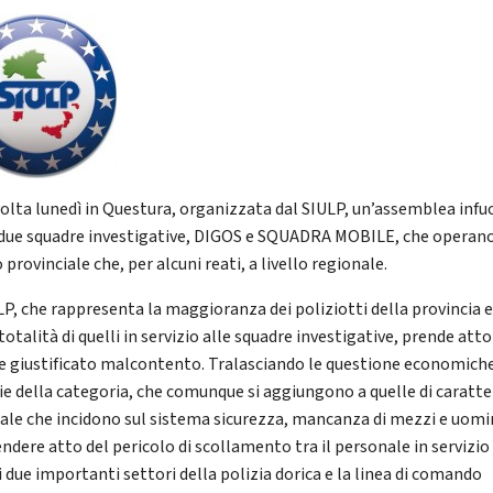
svolta lunedì in Questura, organizzata dal SIULP, un’assemblea inf
 due squadre investigative, DIGOS e SQUADRA MOBILE, che operano
o provinciale che, per alcuni reati, a livello regionale.
ULP, che rappresenta la maggioranza dei poliziotti della provincia e
totalità di quelli in servizio alle squadre investigative, prende atto
 e giustificato malcontento. Tralasciando le questione economich
ie della categoria, che comunque si aggiungono a quelle di caratte
ale che incidono sul sistema sicurezza, mancanza di mezzi e uomini
ndere atto del pericolo di scollamento tra il personale in servizio
i due importanti settori della polizia dorica e la linea di comando