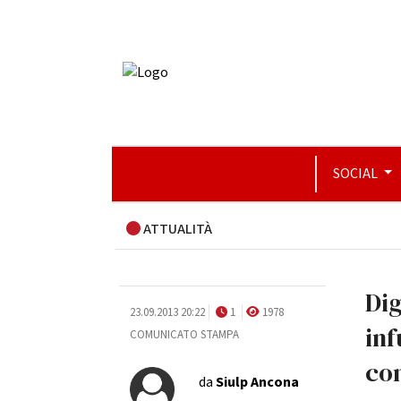
SOCIAL
ATTUALITÀ
Di
23.09.2013 20:22
1
1978
inf
COMUNICATO STAMPA
con
da
Siulp Ancona