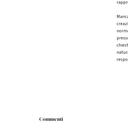
rappre
Manca
creazi
norma
press
chies
natur
respo
Commenti