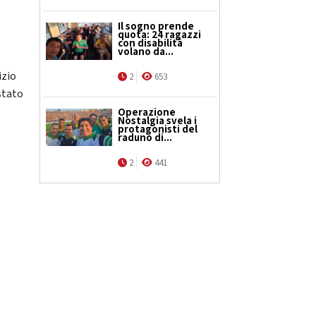
Il sogno prende
quota: 24 ragazzi
con disabilità
volano da...
izio
2
653
stato
Operazione
Nostalgia svela i
protagonisti del
raduno di...
2
441