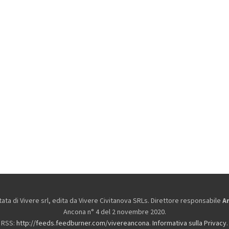
ta di Vivere srl, edita da
Vivere Civitanova SRLs. Direttore responsabile
A
Ancona n° 4 del 2 novembre 2020.
RSS:
http://feeds.feedburner.com/vivereancona
.
Informativa sulla Privacy
.