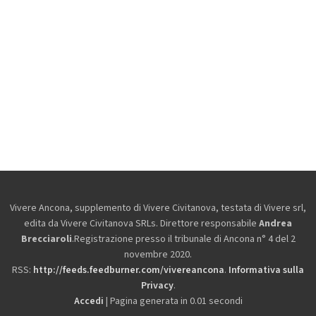
Vivere Ancona, supplemento di Vivere Civitanova, testata di Vivere srl,
edita da
Vivere Civitanova SRLs. Direttore responsabile
Andrea
Brecciaroli
.Registrazione presso il tribunale di Ancona n° 4 del 2
novembre 2020.
RSS:
http://feeds.feedburner.com/vivereancona
.
Informativa sulla
Privacy
.
Accedi
| Pagina generata in 0.01 secondi