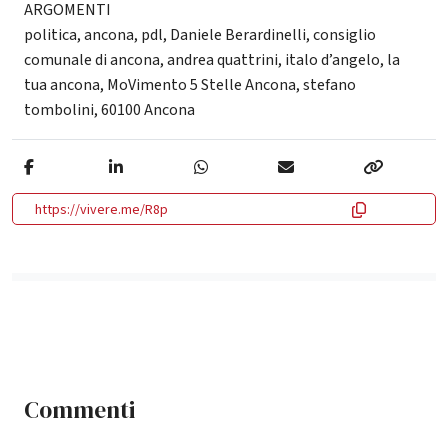
ARGOMENTI
politica
,
ancona
,
pdl
,
Daniele Berardinelli
,
consiglio
comunale di ancona
,
andrea quattrini
,
italo d’angelo
,
la
tua ancona
,
MoVimento 5 Stelle Ancona
,
stefano
tombolini
,
60100 Ancona
https://vivere.me/R8p
Commenti