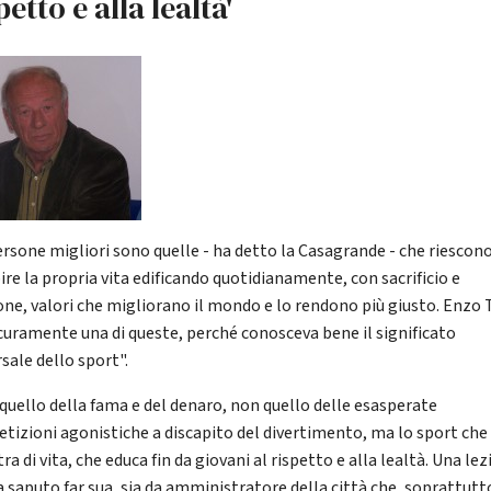
petto e alla lealtà'
ersone migliori sono quelle - ha detto la Casagrande - che riescono
ire la propria vita edificando quotidianamente, con sacrificio e
one, valori che migliorano il mondo e lo rendono più giusto. Enzo 
icuramente una di queste, perché conosceva bene il significato
sale dello sport".
quello della fama e del denaro, non quello delle esasperate
tizioni agonistiche a discapito del divertimento, ma lo sport che
ra di vita, che educa fin da giovani al rispetto e alla lealtà. Una le
a saputo far sua, sia da amministratore della città che, soprattutt