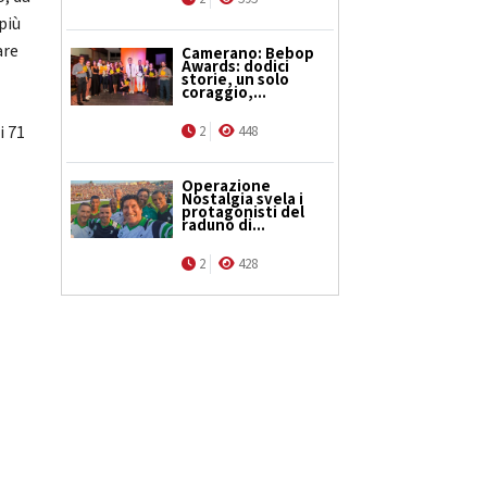
 più
are
Camerano: Bebop
Awards: dodici
storie, un solo
coraggio,...
e
i 71
2
448
Operazione
Nostalgia svela i
protagonisti del
raduno di...
2
428