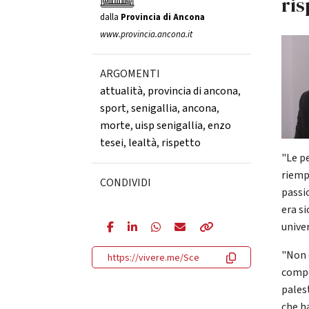
ris
dalla
Provincia di Ancona
www.provincia.ancona.it
ARGOMENTI
attualità
,
provincia di ancona
,
sport
,
senigallia
,
ancona
,
morte
,
uisp senigallia
,
enzo
tesei
,
lealtà
,
rispetto
"Le p
riemp
CONDIVIDI
passi
era s
univer
"Non 
https://vivere.me/Sce
compe
palest
che h