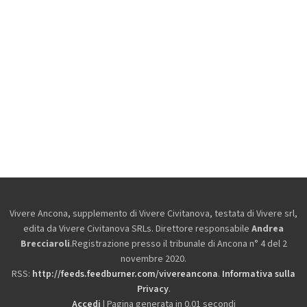
Vivere Ancona, supplemento di Vivere Civitanova, testata di Vivere srl,
edita da
Vivere Civitanova SRLs. Direttore responsabile
Andrea
Brecciaroli
.Registrazione presso il tribunale di Ancona n° 4 del 2
novembre 2020.
RSS:
http://feeds.feedburner.com/vivereancona
.
Informativa sulla
Privacy
.
Accedi
| Pagina generata in 0.01 secondi