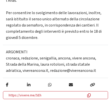
l'Anas.
Per consentire lo svolgimento delle lavorazioni, inoltre,
sarà istituito il senso unico alternato della circolazione
regolato da semaforo, in corrispondenza dei cantieri. Il
completamento degli interventi è previsto entro le 18 di
giovedì 5 dicembre.
ARGOMENTI
cronaca
,
redazione
,
senigallia
,
ancona
,
vivere ancona
,
Strada della Marina
,
laura rotoloni
,
strada statale
adriatica
,
vivereancona.it
,
redazione@vivereancona.it
https://vivere.me/SEh