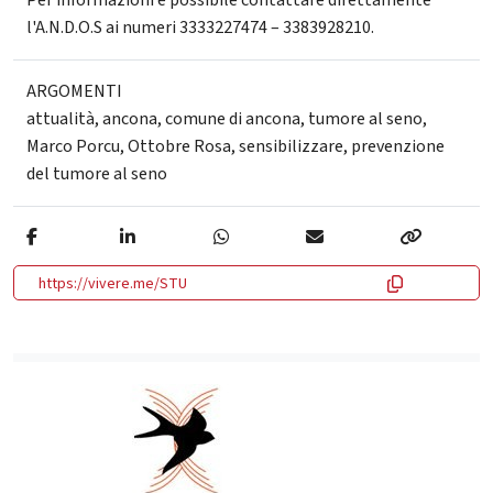
Per informazioni è possibile contattare direttamente
l'A.N.D.O.S ai numeri 3333227474 – 3383928210.
ARGOMENTI
attualità
,
ancona
,
comune di ancona
,
tumore al seno
,
Marco Porcu
,
Ottobre Rosa
,
sensibilizzare
,
prevenzione
del tumore al seno
https://vivere.me/STU