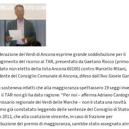
derazione dei Verdi di Ancona esprime grande soddisfazione per il
ngimento del ricorso al TAR, presentato da Gaetano Rocco (primo
dato non eletto della lista Ancona 60100) contro Marcello Milani,
dente del Consiglio Comunale di Ancona, difeso dall'Avv. Gioele Gar
 sosteneva infatti che alla maggioranza spettassero 19 seggi inve
 il TAR non gli ha dato ragione. “Per noi – afferma Adriano Cardog
ssario regionale dei Verdi delle Marche – non è stata una novità.
mo già constatato leggendo delle sentenze del Consiglio di Stato
 2012, che alla coalizione vincente, in caso di frazione per
ribuzione del premio di maggioranza, sarebbe stato assegnato a