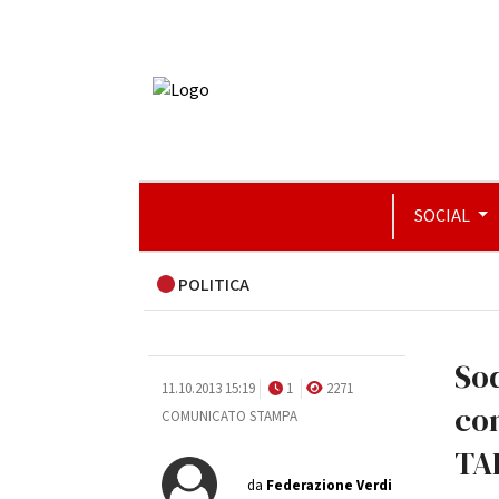
SOCIAL
POLITICA
Sod
11.10.2013 15:19
1
2271
co
COMUNICATO STAMPA
TA
da
Federazione Verdi