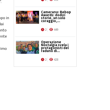
.
Camerano: Bebop
Awards: dodici
ppo in
storie, un solo
coraggio,...
dai
iunto
2
449
mente
Operazione
Nostalgia svela i
protagonisti del
primo
raduno di...
2
428