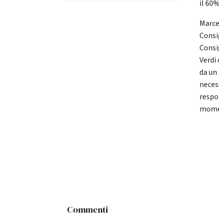
il 60%
Marce
Consi
Consi
Verdi 
da un
neces
respo
momen
Commenti