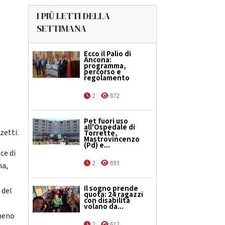
I PIÙ LETTI DELLA
SETTIMANA
Ecco il Palio di
Ancona:
programma,
percorso e
regolamento
2
872
Pet fuori uso
all'Ospedale di
zetti.
Torrette,
Mastrovincenzo
(Pd) e...
ce di
2
693
na,
Il sogno prende
 del
quota: 24 ragazzi
con disabilità
volano da...
lmeno
2
612