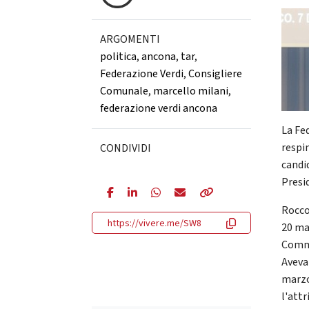
ARGOMENTI
politica
,
ancona
,
tar
,
Federazione Verdi
,
Consigliere
Comunale
,
marcello milani
,
federazione verdi ancona
La Fe
respi
CONDIVIDI
candi
Presi
Rocco
https://vivere.me/SW8
20 ma
Commi
Aveva
marzo
l'att