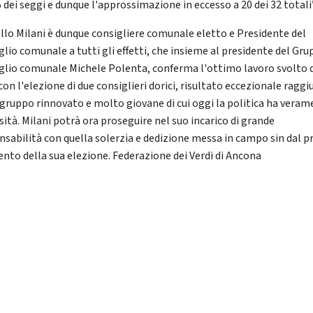
 dei seggi e dunque l'approssimazione in eccesso a 20 dei 32 totali”
llo Milani è dunque consigliere comunale eletto e Presidente del
glio comunale a tutti gli effetti, che insieme al presidente del Gru
glio comunale Michele Polenta, conferma l'ottimo lavoro svolto 
con l'elezione di due consiglieri dorici, risultato eccezionale ragg
 gruppo rinnovato e molto giovane di cui oggi la politica ha vera
sità. Milani potrà ora proseguire nel suo incarico di grande
nsabilità con quella solerzia e dedizione messa in campo sin dal 
to della sua elezione. Federazione dei Verdi di Ancona