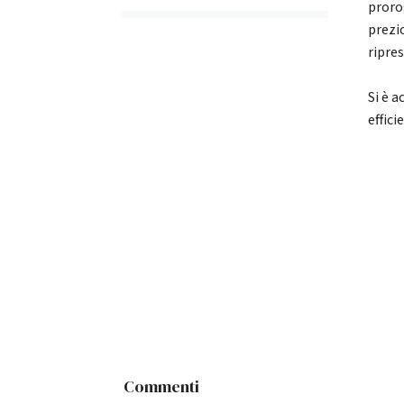
proro
prezi
ripre
Si è a
effici
Commenti