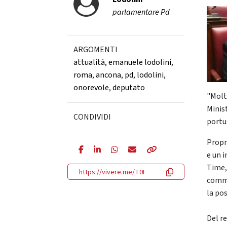
parlamentare Pd
ARGOMENTI
attualità
,
emanuele lodolini
,
roma
,
ancona
,
pd
,
lodolini
,
onorevole
,
deputato
"Molt
Minist
CONDIVIDI
portu
Propr
e un 
Time, 
https://vivere.me/T0F
commi
la pos
Del re