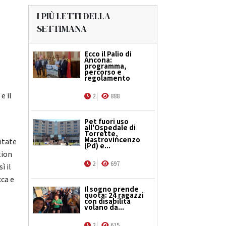
I PIÙ LETTI DELLA
SETTIMANA
Ecco il Palio di
Ancona:
programma,
percorso e
regolamento
e il
2
888
Pet fuori uso
all'Ospedale di
Torrette,
Mastrovincenzo
ntate
(Pd) e...
tion
2
697
ì il
ca e
Il sogno prende
quota: 24 ragazzi
con disabilità
volano da...
2
615