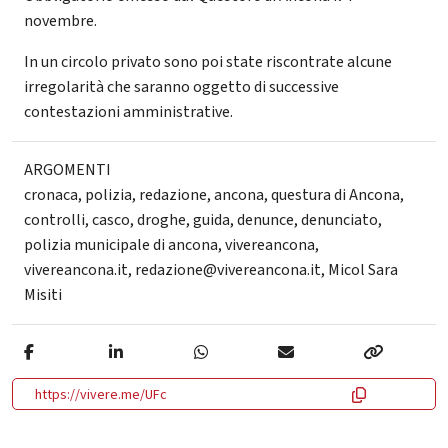
novembre.
In un circolo privato sono poi state riscontrate alcune
irregolarità che saranno oggetto di successive
contestazioni amministrative.
ARGOMENTI
cronaca
,
polizia
,
redazione
,
ancona
,
questura di Ancona
,
controlli
,
casco
,
droghe
,
guida
,
denunce
,
denunciato
,
polizia municipale di ancona
,
vivereancona
,
vivereancona.it
,
redazione@vivereancona.it
,
Micol Sara
Misiti
https://vivere.me/UFc