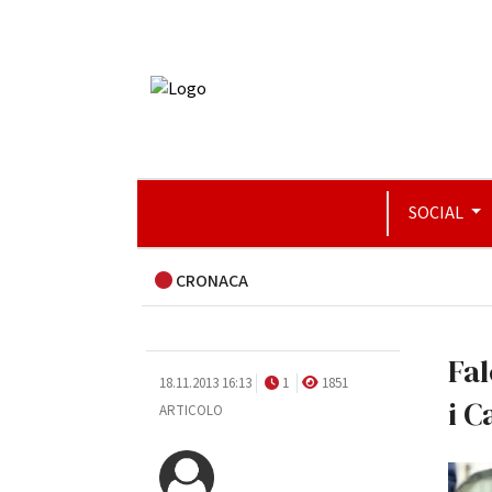
SOCIAL
CRONACA
Fal
18.11.2013 16:13
1
1851
i C
ARTICOLO