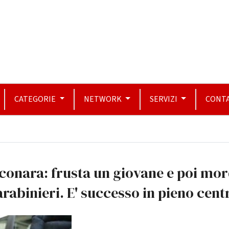
CATEGORIE
NETWORK
SERVIZI
CONTA
conara: frusta un giovane e poi mo
arabinieri. E' successo in pieno cent