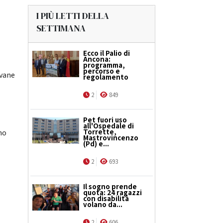
I PIÙ LETTI DELLA
SETTIMANA
Ecco il Palio di
Ancona:
programma,
percorso e
ovane
regolamento
2
849
Pet fuori uso
all'Ospedale di
Torrette,
ano
Mastrovincenzo
(Pd) e...
2
693
Il sogno prende
quota: 24 ragazzi
con disabilità
volano da...
2
606