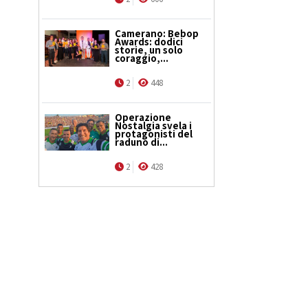
Camerano: Bebop
Awards: dodici
storie, un solo
coraggio,...
2
448
Operazione
Nostalgia svela i
protagonisti del
raduno di...
2
428