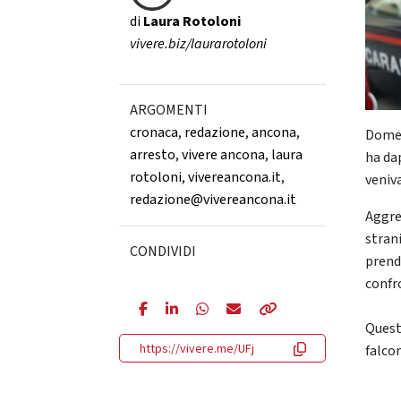
di
Laura Rotoloni
vivere.biz/laurarotoloni
ARGOMENTI
cronaca
,
redazione
,
ancona
,
Domen
arresto
,
vivere ancona
,
laura
ha da
rotoloni
,
vivereancona.it
,
veniv
redazione@vivereancona.it
Aggre
strani
CONDIVIDI
prend
confr
Quest
https://vivere.me/UFj
falcon