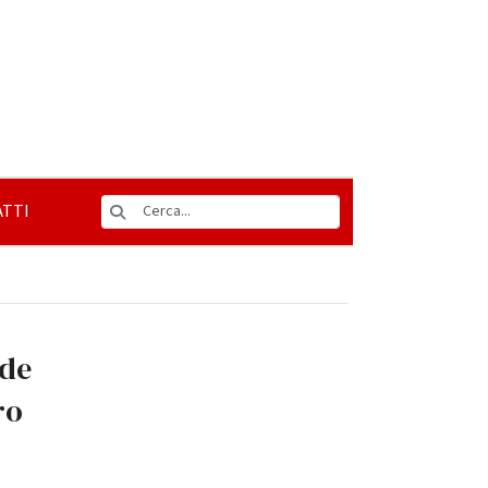
TTI
rde
ro