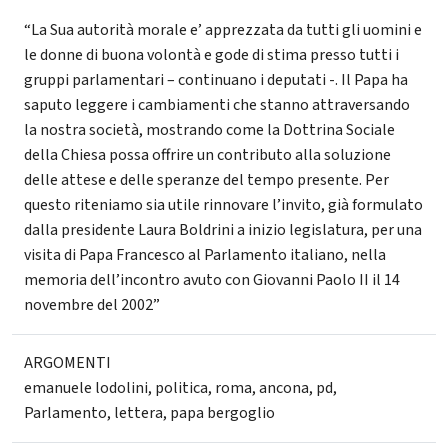
“La Sua autorità morale e’ apprezzata da tutti gli uomini e
le donne di buona volontà e gode di stima presso tutti i
gruppi parlamentari – continuano i deputati -. Il Papa ha
saputo leggere i cambiamenti che stanno attraversando
la nostra società, mostrando come la Dottrina Sociale
della Chiesa possa offrire un contributo alla soluzione
delle attese e delle speranze del tempo presente. Per
questo riteniamo sia utile rinnovare l’invito, già formulato
dalla presidente Laura Boldrini a inizio legislatura, per una
visita di Papa Francesco al Parlamento italiano, nella
memoria dell’incontro avuto con Giovanni Paolo II il 14
novembre del 2002”
ARGOMENTI
emanuele lodolini
,
politica
,
roma
,
ancona
,
pd
,
Parlamento
,
lettera
,
papa bergoglio