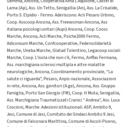
Gemma, Ancona, Cooperativa Ama L’Aquilone, Castel di
Lama (Ap), Ass. Un Tetto, Senigallia (An), Ass. La Crisalide,
Porto S. Elpidio - Fermo. Aderiscono: Acli Pesaro Urbino,
Coop. Asscoop Ancona, Ass. Freewoman Ancona, Ass
italiana psicologi unitari (Aupi) Ancona, Coop. Cooss
Marche, Ancona, Acli Marche, Psiche2000 Fermo,
Adiconsum Marche, Confcooperative, Federsolidarietà
Marche, Uneba Marche, Glatad Tolentino, Legacoop sociali
Marche, Coop. L’isola che non c’è, Fermo, Anffas Fermana,
Ass. marchigiana sclerosi multipla e altre malattie
neurologiche, Ancona, Coordinamento provinciale, “La
salute ci riguarda”, Pesaro, Anpis nazionale, Associazioni
in rete, Ancona, Ass. genitori (A.ge), Ancona, Ass. Gruppo
Famiglia, Porto San Giorgio (FM), Coop. H Muta, Senigallia,
Ass. Marchigiana Traumatizzati Cranici " Andrea", Ass. Luca
Coscioni, Marche. Adesioni istituzionali. ASP, Ambito 9,
Jesi, Comune di Jesi, Comitato dei Sindaci Ambito 9 Jesi,
Comune di Falconara Marittina, Comune di Ascoli Piceno,