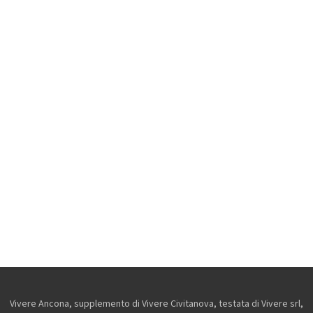
Vivere Ancona, supplemento di Vivere Civitanova, testata di Vivere srl,