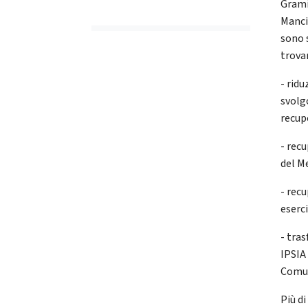
Grami
Manci
sono 
trovar
- rid
svolg
recup
- rec
del M
- recu
eserc
- tras
IPSIA
Comun
Più d