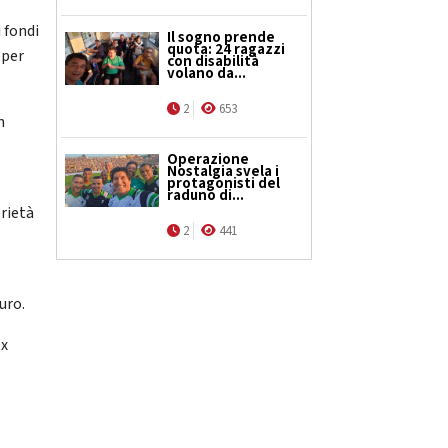
 fondi
Il sogno prende
quota: 24 ragazzi
 per
con disabilità
volano da...
2
653
n
Operazione
Nostalgia svela i
protagonisti del
raduno di...
rietà
2
441
uro.
ex