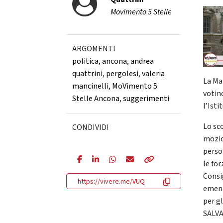
Movimento 5 Stelle
ARGOMENTI
politica
,
ancona
,
andrea
quattrini
,
pergolesi
,
valeria
La Ma
mancinelli
,
MoVimento 5
votin
Stelle Ancona
,
suggerimenti
l’Isti
Lo sc
CONDIVIDI
mozion
perso
le for
Consi
https://vivere.me/VUQ
emend
per g
SALVA