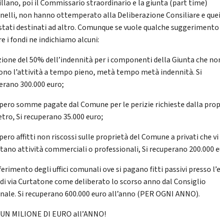
llano, poi il Commissario straordinario e la giunta (part time)
nelli, non hanno ottemperato alla Deliberazione Consiliare e quei
stati destinati ad altro. Comunque se vuole qualche suggerimento
e i fondi ne indichiamo alcuni:
uzione del 50% dell’indennità per i componenti della Giunta che no
ono l’attività a tempo pieno, metà tempo metà indennità. Si
erano 300.000 euro;
upero somme pagate dal Comune per le perizie richieste dalla prop
etro, Si recuperano 35.000 euro;
pero affitti non riscossi sulle proprietà del Comune a privati che vi
itano attività commerciali o professionali, Si recuperano 200.000 e
ferimento degli uffici comunali ove si pagano fitti passivi presso l’
 di via Curtatone come deliberato lo scorso anno dal Consiglio
ale. Si recuperano 600.000 euro all’anno (PER OGNI ANNO).
i UN MILIONE DI EURO all’ANNO!