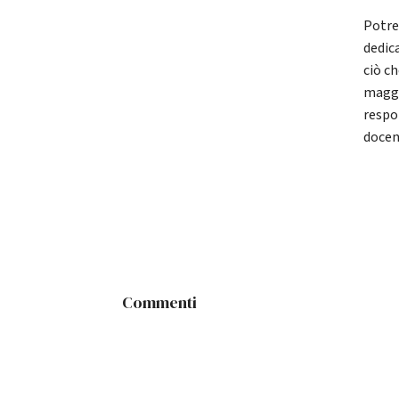
Potre
dedic
ciò c
maggi
respo
docen
Commenti