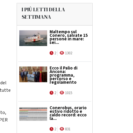
I PIÙ LETTI DELLA
SETTIMANA
Maltempo sul
Conero, salvate 15
persone in mare:
sei...
2
1302
e
Ecco il Palio di
Ancona:
programma,
percorso e
regolamento
 del
 tutte
2
1015
Conerobus, orario
estivo ridotto e
uto,
caldo record: ecco
la...
 PER
2
831