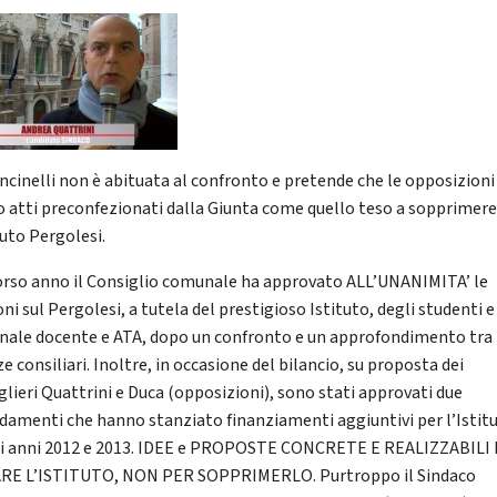
ncinelli non è abituata al confronto e pretende che le opposizioni
o atti preconfezionati dalla Giunta come quello teso a sopprimer
tuto Pergolesi.
orso anno il Consiglio comunale ha approvato ALL’UNANIMITA’ le
i sul Pergolesi, a tutela del prestigioso Istituto, degli studenti e
nale docente e ATA, dopo un confronto e un approfondimento tra
ze consiliari. Inoltre, in occasione del bilancio, su proposta dei
glieri Quattrini e Duca (opposizioni), sono stati approvati due
amenti che hanno stanziato finanziamenti aggiuntivi per l’Istit
li anni 2012 e 2013. IDEE e PROPOSTE CONCRETE E REALIZZABILI
RE L’ISTITUTO, NON PER SOPPRIMERLO. Purtroppo il Sindaco