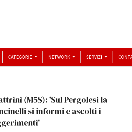
CATEGORIE
NETWORK
SERVIZI
CONTA
ttrini (M5S): 'Sul Pergolesi la
cinelli si informi e ascolti i
ggerimenti'