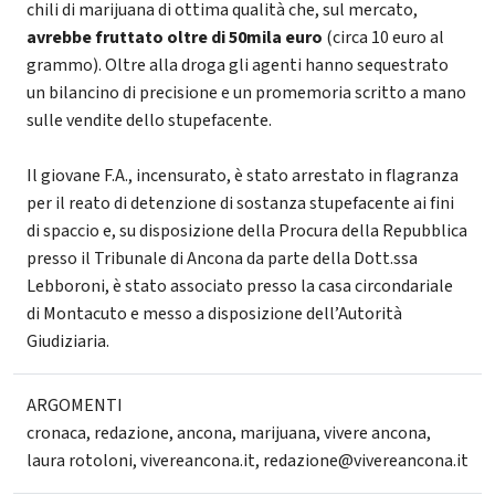
chili di marijuana di ottima qualità che, sul mercato,
avrebbe fruttato oltre di 50mila euro
(circa 10 euro al
grammo). Oltre alla droga gli agenti hanno sequestrato
un bilancino di precisione e un promemoria scritto a mano
sulle vendite dello stupefacente.
Il giovane F.A., incensurato, è stato arrestato in flagranza
per il reato di detenzione di sostanza stupefacente ai fini
di spaccio e, su disposizione della Procura della Repubblica
presso il Tribunale di Ancona da parte della Dott.ssa
Lebboroni, è stato associato presso la casa circondariale
di Montacuto e messo a disposizione dell’Autorità
Giudiziaria.
ARGOMENTI
cronaca
,
redazione
,
ancona
,
marijuana
,
vivere ancona
,
laura rotoloni
,
vivereancona.it
,
redazione@vivereancona.it