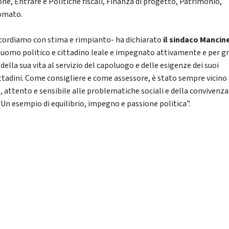
one, Entrare e Politiche fiscali, Finanza di progetto, Patrimonio,
omato.
icordiamo con stima e rimpianto- ha dichiarato
il sindaco Mancine
uomo politico e cittadino leale e impegnato attivamente e per g
della sua vita al servizio del capoluogo e delle esigenze dei suoi
ttadini. Come consigliere e come assessore, è stato sempre vicino 
, attento e sensibile alle problematiche sociali e della convivenza
. Un esempio di equilibrio, impegno e passione politica”.