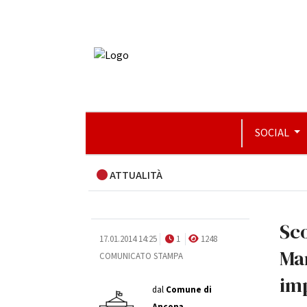
SOCIAL
ATTUALITÀ
Sco
17.01.2014 14:25
1
1248
Man
COMUNICATO STAMPA
imp
dal
Comune di