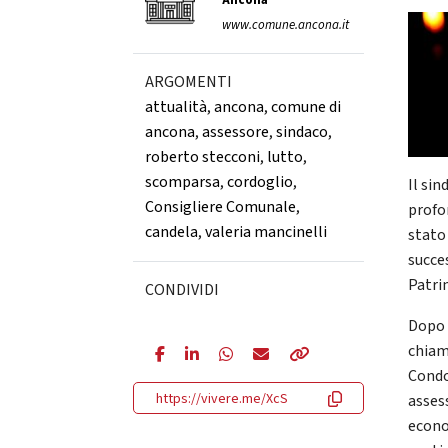
Ancona
www.comune.ancona.it
ARGOMENTI
attualità
,
ancona
,
comune di
ancona
,
assessore
,
sindaco
,
roberto stecconi
,
lutto
,
scomparsa
,
cordoglio
,
Il si
Consigliere Comunale
,
profo
candela
,
valeria mancinelli
stato
succe
Patri
CONDIVIDI
Dopo 
chiam
Condo
https://vivere.me/XcS
asses
econo