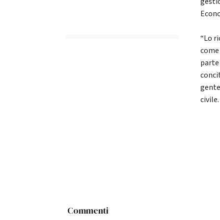
gesti
Econ
“Lo r
come 
parte 
conci
gente
civile
Commenti