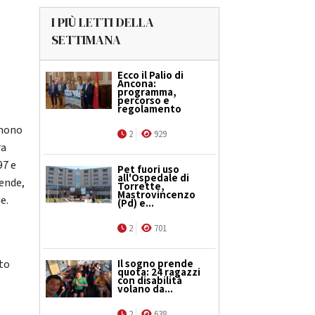
I PIÙ LETTI DELLA
SETTIMANA
Ecco il Palio di
Ancona:
programma,
percorso e
regolamento
imono
2
929
ra
97 e
Pet fuori uso
all'Ospedale di
ende,
Torrette,
Mastrovincenzo
e.
(Pd) e...
2
701
ato
Il sogno prende
quota: 24 ragazzi
con disabilità
volano da...
2
638