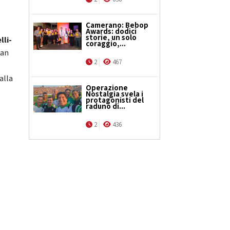
Camerano: Bebop
Awards: dodici
storie, un solo
lli-
coraggio,...
ran
2
467
alla
Operazione
Nostalgia svela i
protagonisti del
raduno di...
2
436