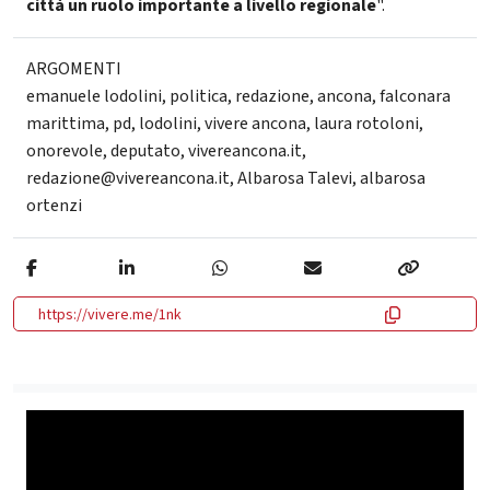
città un ruolo importante a livello regionale
".
ARGOMENTI
emanuele lodolini
,
politica
,
redazione
,
ancona
,
falconara
marittima
,
pd
,
lodolini
,
vivere ancona
,
laura rotoloni
,
onorevole
,
deputato
,
vivereancona.it
,
redazione@vivereancona.it
,
Albarosa Talevi
,
albarosa
ortenzi
https://vivere.me/1nk