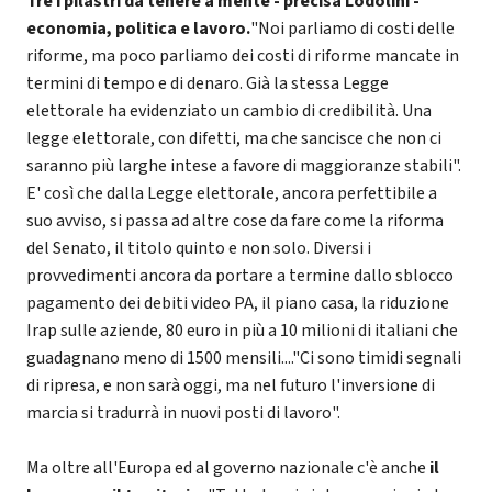
Tre i pilastri da tenere a mente - precisa Lodolini -
economia, politica e lavoro.
"Noi parliamo di costi delle
riforme, ma poco parliamo dei costi di riforme mancate in
termini di tempo e di denaro. Già la stessa Legge
elettorale ha evidenziato un cambio di credibilità. Una
legge elettorale, con difetti, ma che sancisce che non ci
saranno più larghe intese a favore di maggioranze stabili".
E' così che dalla Legge elettorale, ancora perfettibile a
suo avviso, si passa ad altre cose da fare come la riforma
del Senato, il titolo quinto e non solo. Diversi i
provvedimenti ancora da portare a termine dallo sblocco
pagamento dei debiti video PA, il piano casa, la riduzione
Irap sulle aziende, 80 euro in più a 10 milioni di italiani che
guadagnano meno di 1500 mensili...."Ci sono timidi segnali
di ripresa, e non sarà oggi, ma nel futuro l'inversione di
marcia si tradurrà in nuovi posti di lavoro".
Ma oltre all'Europa ed al governo nazionale c'è anche
il