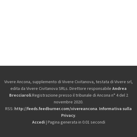
Vivere Ancona, supplemento di Vivere Civitanova, testata di Vivere srl,
edita da
Vivere Civitanova SRLs. Direttore responsabile
Andrea
Brecciaroli
.Registrazione presso il tribunale di Ancona n° 4 del 2
novembre 2020.
RSS:
http://feeds.feedburner.com/vivereancona
.
Informativa sulla
Privacy
.
Accedi
| Pagina generata in 0.01 secondi