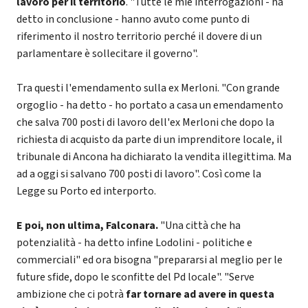
lavoro per il territorio
. "Tutte le mie interrogazioni - ha
detto in conclusione - hanno avuto come punto di
riferimento il nostro territorio perché il dovere di un
parlamentare è sollecitare il governo".
Tra questi l'emendamento sulla ex Merloni. "Con grande
orgoglio - ha detto - ho portato a casa un emendamento
che salva 700 posti di lavoro dell'ex Merloni che dopo la
richiesta di acquisto da parte di un imprenditore locale, il
tribunale di Ancona ha dichiarato la vendita illegittima. Ma
ad a oggi si salvano 700 posti di lavoro". Così come la
Legge su Porto ed interporto.
E poi, non ultima, Falconara.
"Una città che ha
potenzialità - ha detto infine Lodolini - politiche e
commerciali" ed ora bisogna "prepararsi al meglio per le
future sfide, dopo le sconfitte del Pd locale". "Serve
ambizione che ci potrà
far tornare ad avere in questa