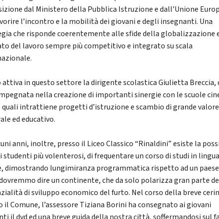
sizione dal Ministero della Pubblica Istruzione e dall’Unione Euro
vorire l’incontro e la mobilità dei giovani e degli insegnanti. Una
egia che risponde coerentemente alle sfide della globalizzazione e
to del lavoro sempre più competitivo e integrato su scala
nazionale.
attiva in questo settore la dirigente scolastica Giulietta Breccia,
impegnata nella creazione di importanti sinergie con le scuole cin
e quali intrattiene progetti d’istruzione e scambio di grande valor
rale ed educativo.
uni anni, inoltre, presso il Liceo Classico “Rinaldini” esiste la poss
i studenti più volenterosi, di frequentare un corso di studi in lingu
e, dimostrando lungimiranza programmatica rispetto ad un paese
 dovremmo dire un continente, che da solo polarizza gran parte de
zialità di sviluppo economico del furto. Nel corso della breve cer
o il Comune, l’assessore Tiziana Borini ha consegnato ai giovani
ti il dvd ed una breve guida della nostra città, soffermandosi sul f