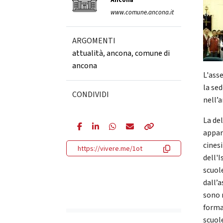
Ancona
www.comune.ancona.it
ARGOMENTI
attualità
,
ancona
,
comune di
ancona
L'ass
la se
CONDIVIDI
nell’
La de
appar
cinesi
https://vivere.me/1ot
dell'
scuole
dall’a
sono 
format
scuol