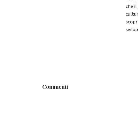
che il
cultu
scopri
svilu
Commenti