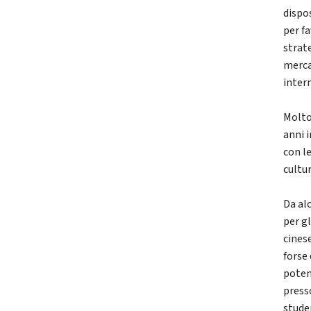
dispo
per fa
strat
merca
inter
Molto 
anni 
con l
cultu
Da alc
per gl
cines
forse
poten
press
studen