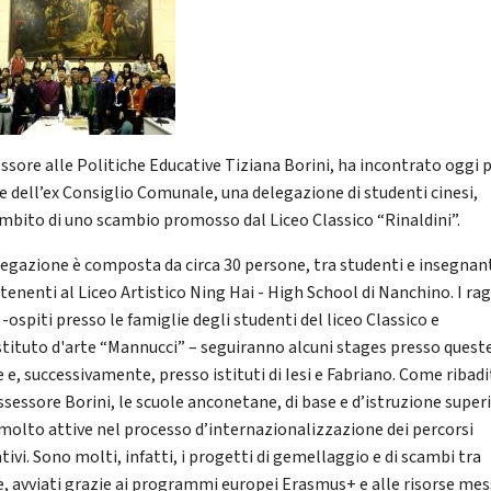
essore alle Politiche Educative Tiziana Borini, ha incontrato oggi 
de dell’ex Consiglio Comunale, una delegazione di studenti cinesi,
ambito di uno scambio promosso dal Liceo Classico “Rinaldini”.
legazione è composta da circa 30 persone, tra studenti e insegnant
tenenti al Liceo Artistico Ning Hai - High School di Nanchino. I ra
 -ospiti presso le famiglie degli studenti del liceo Classico e
Istituto d'arte “Mannucci” – seguiranno alcuni stages presso quest
 e, successivamente, presso istituti di Iesi e Fabriano. Come ribad
ssessore Borini, le scuole anconetane, di base e d’istruzione super
molto attive nel processo d’internazionalizzazione dei percorsi
ivi. Sono molti, infatti, i progetti di gemellaggio e di scambi tra
e, avviati grazie ai programmi europei Erasmus+ e alle risorse mes