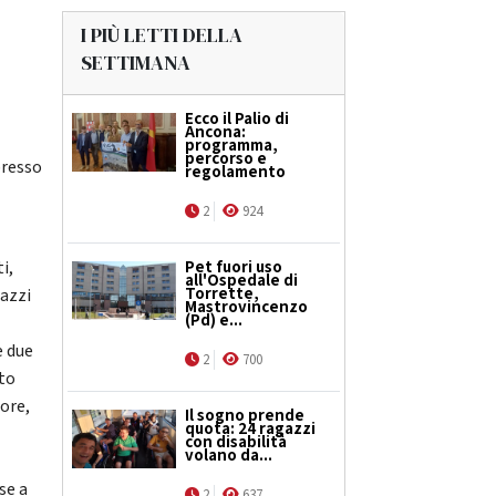
I PIÙ LETTI DELLA
SETTIMANA
Ecco il Palio di
Ancona:
programma,
percorso e
presso
regolamento
2
924
i,
Pet fuori uso
all'Ospedale di
Torrette,
gazzi
Mastrovincenzo
(Pd) e...
e due
2
700
ito
iore,
Il sogno prende
quota: 24 ragazzi
con disabilità
volano da...
se a
2
637