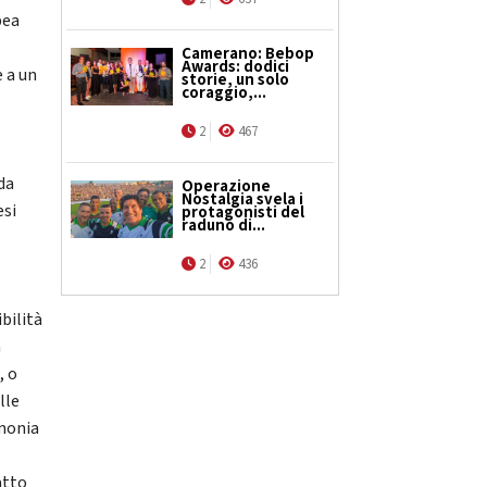
pea
Camerano: Bebop
Awards: dodici
 a un
storie, un solo
coraggio,...
2
467
 da
Operazione
Nostalgia svela i
esi
protagonisti del
raduno di...
e
2
436
ibilità
a
, o
lle
imonia
atto