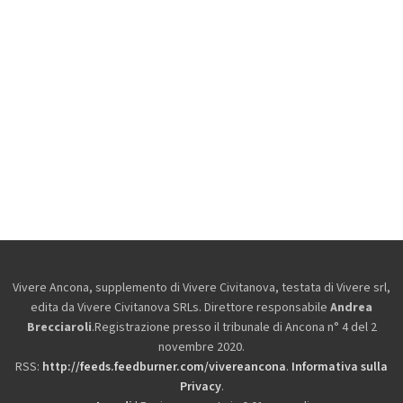
Vivere Ancona, supplemento di Vivere Civitanova, testata di Vivere srl,
edita da
Vivere Civitanova SRLs. Direttore responsabile
Andrea
Brecciaroli
.Registrazione presso il tribunale di Ancona n° 4 del 2
novembre 2020.
RSS:
http://feeds.feedburner.com/vivereancona
.
Informativa sulla
Privacy
.