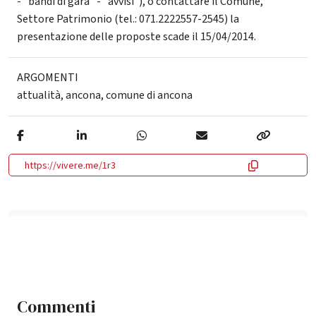
- “bandi di gara” - "avvisi"), o contattare il Comune,
Settore Patrimonio (tel.: 071.2222557-2545) la
presentazione delle proposte scade il 15/04/2014.
ARGOMENTI
attualità
,
ancona
,
comune di ancona
https://vivere.me/1r3
Commenti