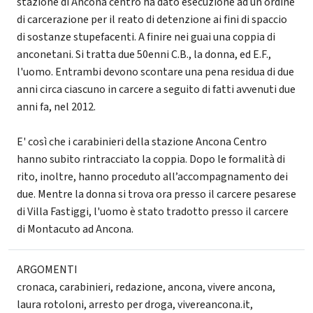
stazione di Ancona centro ha dato esecuzione ad un ordine
di carcerazione per il reato di detenzione ai fini di spaccio
di sostanze stupefacenti. A finire nei guai una coppia di
anconetani. Si tratta due 50enni C.B., la donna, ed E.F.,
l'uomo. Entrambi devono scontare una pena residua di due
anni circa ciascuno in carcere a seguito di fatti avvenuti due
anni fa, nel 2012.
E' così che i carabinieri della stazione Ancona Centro
hanno subito rintracciato la coppia. Dopo le formalità di
rito, inoltre, hanno proceduto all’accompagnamento dei
due. Mentre la donna si trova ora presso il carcere pesarese
di Villa Fastiggi, l'uomo è stato tradotto presso il carcere
di Montacuto ad Ancona.
ARGOMENTI
cronaca
,
carabinieri
,
redazione
,
ancona
,
vivere ancona
,
laura rotoloni
,
arresto per droga
,
vivereancona.it
,