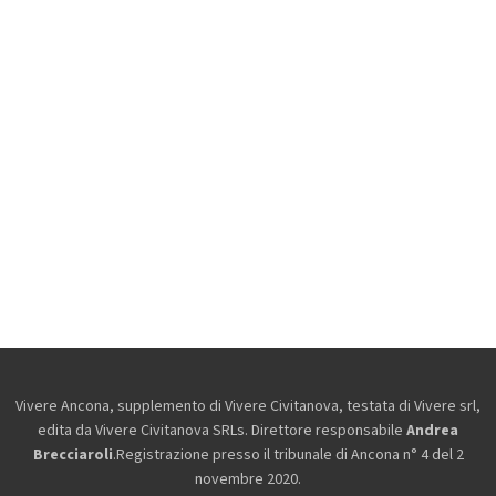
Vivere Ancona, supplemento di Vivere Civitanova, testata di Vivere srl,
edita da
Vivere Civitanova SRLs. Direttore responsabile
Andrea
Brecciaroli
.Registrazione presso il tribunale di Ancona n° 4 del 2
novembre 2020.