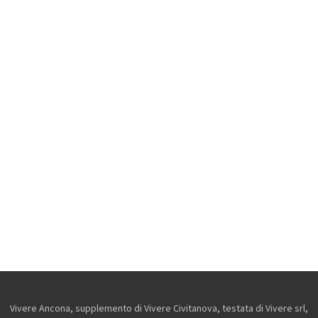
Vivere Ancona, supplemento di Vivere Civitanova, testata di Vivere srl,