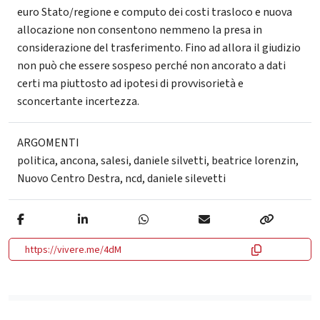
euro Stato/regione e computo dei costi trasloco e nuova
allocazione non consentono nemmeno la presa in
considerazione del trasferimento. Fino ad allora il giudizio
non può che essere sospeso perché non ancorato a dati
certi ma piuttosto ad ipotesi di provvisorietà e
sconcertante incertezza.
ARGOMENTI
politica
,
ancona
,
salesi
,
daniele silvetti
,
beatrice lorenzin
,
Nuovo Centro Destra
,
ncd
,
daniele silevetti
https://vivere.me/4dM