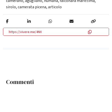
camerano
,
agugliano
,
numana
,
falconara marittima
,
sirolo
,
camerata picena
,
articolo
https://vivere.me/4NX
Commenti