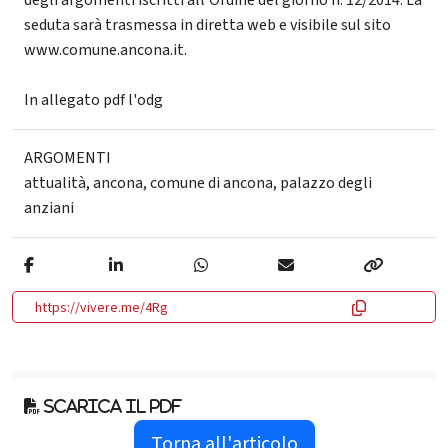
degli argomenti iscritti all’Ordine del giorno n. 12/2014. La
seduta sarà trasmessa in diretta web e visibile sul sito
www.comune.ancona.it.
In allegato pdf l'odg
ARGOMENTI
attualità
,
ancona
,
comune di ancona
,
palazzo degli
anziani
https://vivere.me/4Rg
Scarica il pdf
Torna all'articolo