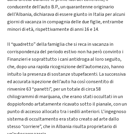
conducente dell’auto B.P., un quarantenne originario
dell’Albania, dichiarava di essere giunto in Italia per alcuni
giorni di vacanza in compagnia delle due figlie, entrambe
minori di età, rispettivamente di anni 16 e 14.
Il “quadretto” della famiglia che si reca in vacanza in
corrispondenza del periodo estivo non ha però convinto i
Finanzieri e soprattutto i cani antidroga al loro seguito,
che, dopo una rapida ricognizione dell’automezzo, hanno
intuito la presenza di sostanze stupefacenti. La successiva
ed accurata ispezione dell’auto ha così consentito di
rinvenire 63 “panetti”, per un totale di circa 58
chilogrammi di marijuana, che erano stati occultati in un
doppiofondo artatamente ricavato sotto il pianale, con un
punto di accesso allocato tra i sedili anteriori. L’ingegnoso
sistema di occultamento era stato creato ad arte dallo
stesso “corriere”, che in Albania risulta proprietario di
un’autocarrozzeria.