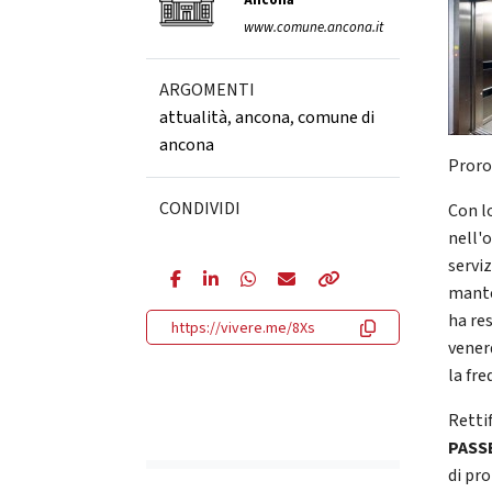
Ancona
www.comune.ancona.it
ARGOMENTI
attualità
,
ancona
,
comune di
ancona
Proro
CONDIVIDI
Con lo
nell'o
servi
mante
ha re
https://vivere.me/8Xs
vener
la fre
Retti
PASS
di pr