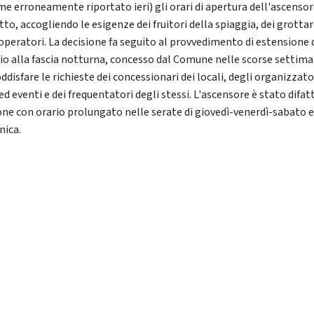
me erroneamente riportato ieri) gli orari di apertura dell'ascensor
to, accogliendo le esigenze dei fruitori della spiaggia, dei grottar
 operatori. La decisione fa seguito al provvedimento di estensione 
zio alla fascia notturna, concesso dal Comune nelle scorse settima
ddisfare le richieste dei concessionari dei locali, degli organizzator
ed eventi e dei frequentatori degli stessi. L'ascensore è stato difatt
one con orario prolungato nelle serate di giovedì-venerdì-sabato 
ica.