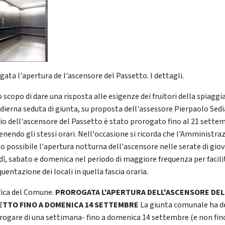
gata l'apertura de l'ascensore del Passetto. I dettagli.
 scopo di dare una risposta alle esigenze dei fruitori della spiaggia
dierna seduta di giunta, su proposta dell'assessore Pierpaolo Sediar
zio dell'ascensore del Passetto è stato prorogato fino al 21 sette
nendo gli stessi orari. Nell'occasione si ricorda che l'Amministra
so possibile l'apertura notturna dell'ascensore nelle serate di giov
dì, sabato e domenica nel periodo di maggiore frequenza per facili
quentazione dei locali in quella fascia oraria.
fica del Comune.
PROROGATA L'APERTURA DELL'ASCENSORE DEL
ETTO FINO A DOMENICA 14 SETTEMBRE
La giunta comunale ha d
orogare di una settimana- fino a domenica 14 settembre (e non fin