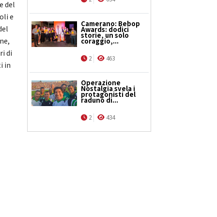
e del
oli e
Camerano: Bebop
del
Awards: dodici
storie, un solo
ne,
coraggio,...
i di
2
463
i in
e
Operazione
Nostalgia svela i
protagonisti del
raduno di...
2
434