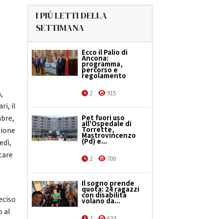
I PIÙ LETTI DELLA
SETTIMANA
Ecco il Palio di
Ancona:
programma,
percorso e
regolamento
,
2
915
i, il
mbre,
Pet fuori uso
all'Ospedale di
Torrette,
zione
Mastrovincenzo
(Pd) e...
edì,
tare
2
700
Il sogno prende
quota: 24 ragazzi
con disabilità
eciso
volano da...
o al
2
634