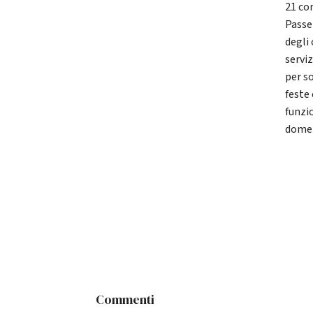
21 co
Passet
degli
servi
per so
feste 
funzi
domen
Commenti