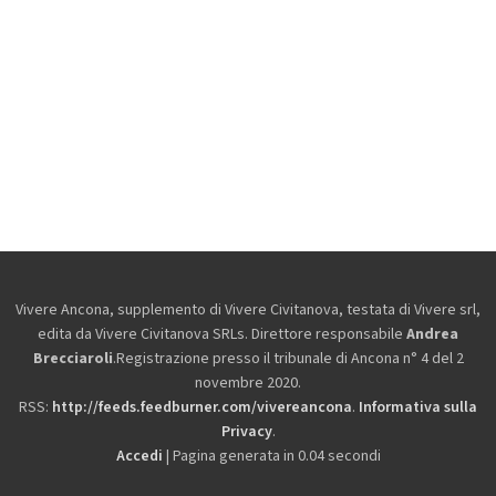
Vivere Ancona, supplemento di Vivere Civitanova, testata di Vivere srl,
edita da
Vivere Civitanova SRLs. Direttore responsabile
Andrea
Brecciaroli
.Registrazione presso il tribunale di Ancona n° 4 del 2
novembre 2020.
RSS:
http://feeds.feedburner.com/vivereancona
.
Informativa sulla
Privacy
.
Accedi
| Pagina generata in 0.04 secondi