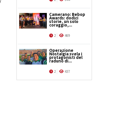
r
Camerano: Bebop
Awards: dodici
storie, un solo
coraggio,...
2
469
Operazione
Nostalgia svela i
protagonisti del
raduno di...
2
437