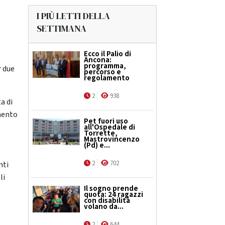
I PIÙ LETTI DELLA
SETTIMANA
Ecco il Palio di
Ancona:
programma,
r due
percorso e
regolamento
2
938
a di
mento
Pet fuori uso
all'Ospedale di
Torrette,
Mastrovincenzo
(Pd) e...
2
702
nti
li
Il sogno prende
quota: 24 ragazzi
con disabilità
volano da...
2
644