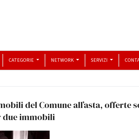
CATEGORIE
NETWORK
SERVIZI
CONTA
obili del Comune all’asta, offerte s
r due immobili