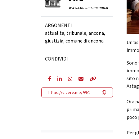
Ancona
www.comune.ancona.it
ARGOMENTI
attualità
,
tribunale
,
ancona
,
giustizia
,
comune di ancona
Un'as
immob
CONDIVIDI
Sono s
immob
sito n
Astag
https://vivere.me/9BC
Ora p
prima
poco 
Per gl