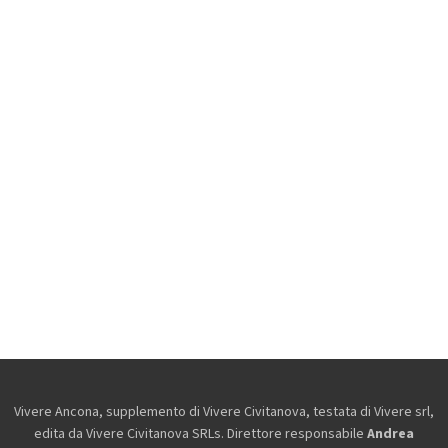
Vivere Ancona, supplemento di Vivere Civitanova, testata di Vivere srl,
edita da
Vivere Civitanova SRLs. Direttore responsabile
Andrea