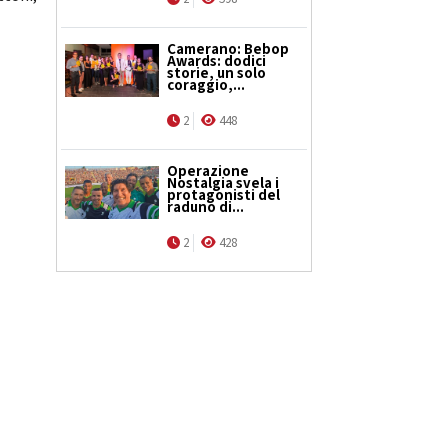
Camerano: Bebop
Awards: dodici
storie, un solo
coraggio,...
2
448
Operazione
Nostalgia svela i
protagonisti del
raduno di...
2
428