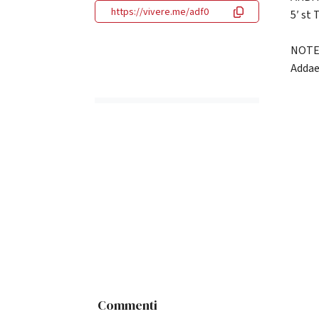
https://vivere.me/adf0
5′ st T
NOTE:
Addae,
Commenti