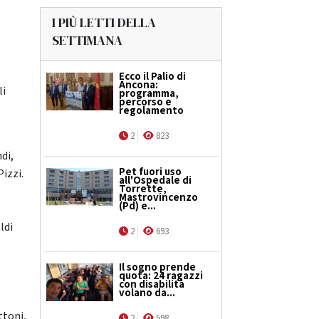
I PIÙ LETTI DELLA
SETTIMANA
Ecco il Palio di
Ancona:
li
programma,
percorso e
regolamento
2
823
di,
Pet fuori uso
Pizzi.
all'Ospedale di
Torrette,
Mastrovincenzo
(Pd) e...
ldi
2
693
Il sogno prende
quota: 24 ragazzi
con disabilità
volano da...
ttoni,
2
598