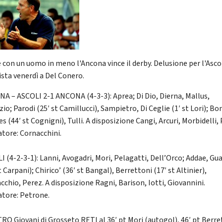
 con un uomo in meno l'Ancona vince il derby. Delusione per l'Asco
ista venerdì a Del Conero.
A – ASCOLI 2-1 ANCONA (4-3-3): Aprea; Di Dio, Dierna, Mallus,
io; Parodi (25′ st Camillucci), Sampietro, Di Ceglie (1′ st Lori); Bon
s (44′ st Cognigni), Tulli. A disposizione Cangi, Arcuri, Morbidelli, 
atore: Cornacchini.
I (4-2-3-1): Lanni, Avogadri, Mori, Pelagatti, Dell’Orco; Addae, Gua
t Carpani); Chirico’ (36′ st Bangal), Berrettoni (17′ st Altinier),
cchio, Perez. A disposizione Ragni, Barison, Iotti, Giovannini.
atore: Petrone.
RO Giovani di Grosseto RETI al 36′ pt Mori (autogol), 46′ pt Berre