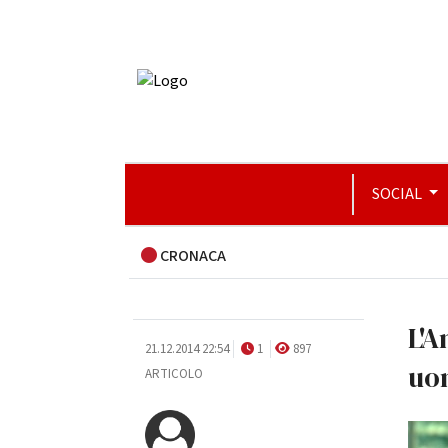
SOCIAL
CRONACA
L'A
21.12.2014 22:54
1
897
uo
ARTICOLO