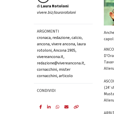
di
Laura Rotoloni
vivere.biz/laurarotoloni
ARGOMENTI
Anche
cronaca
,
redazione
,
calcio
,
capol
ancona
,
vivere ancona
,
laura
ANCON
rotoloni
,
Ancona 1905
,
D’Oraz
vivereancona.it
,
Tavare
redazione@vivereancona.it
,
Allen
cornacchini
,
mister
cornacchini
,
articolo
ASCOL
(24′ s
CONDIVIDI
Musta
Allen
ARBIT