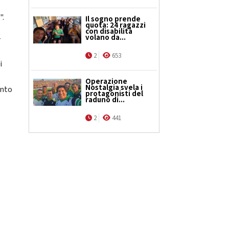
".
Il sogno prende
quota: 24 ragazzi
con disabilità
volano da...
–
2
653
i
Operazione
Nostalgia svela i
ento
protagonisti del
raduno di...
2
441