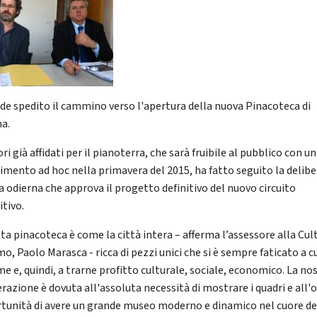
de spedito il cammino verso l'apertura della nuova Pinacoteca di
a.
ori già affidati per il pianoterra, che sarà fruibile al pubblico con un
timento ad hoc nella primavera del 2015, ha fatto seguito la delibe
a odierna che approva il progetto definitivo del nuovo circuito
itivo.
ta pinacoteca è come la città intera – afferma l’assessore alla Cul
o, Paolo Marasca - ricca di pezzi unici che si è sempre faticato a c
e e, quindi, a trarne profitto culturale, sociale, economico. La no
razione è dovuta all'assoluta necessità di mostrare i quadri e all'o
tunità di avere un grande museo moderno e dinamico nel cuore de