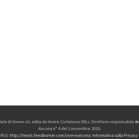
ta di Vivere srl, edita da
Vivere Civitanova SRLs. Direttore responsabile
A
Ancona n° 4 del 2 novembre 2020.
RSS:
http://feeds.feedburner.com/vivereancona
.
Informativa sulla Privacy
.