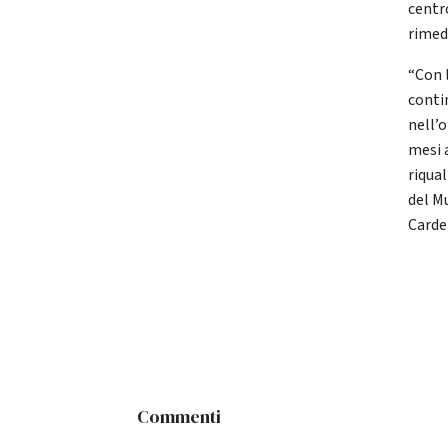
centr
rimed
“Con 
contin
nell’o
mesi a
riqua
del Mu
Carde
Commenti