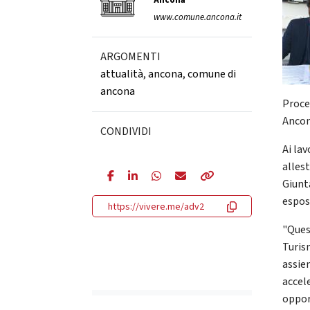
Ancona
www.comune.ancona.it
ARGOMENTI
attualità
,
ancona
,
comune di
ancona
Proce
Ancon
CONDIVIDI
Ai lav
alles
Giunt
espos
https://vivere.me/adv2
"Ques
Turism
assiem
accele
oppor