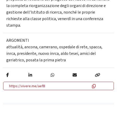
la completa riorganizzazione degli organi di direzione e
gestione dell’Istituto di ricerca, nonché le proprie
richieste alla classe politica, venerdì in una conferenza
stampa.
ARGOMENTI
attualità
,
ancona
,
camerano
,
ospedale di rete
,
spacca
,
inrca
,
presidente
,
nuovo inrca
,
aldo tesei
,
amici del
geriatrico
,
posata la prima pietra
https://vivere.me/aefB