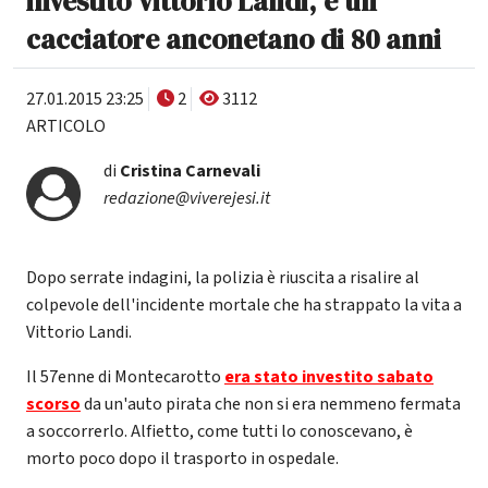
investito Vittorio Landi, è un
cacciatore anconetano di 80 anni
27.01.2015 23:25
2
3112
ARTICOLO
di
Cristina Carnevali
redazione@viverejesi.it
Dopo serrate indagini, la polizia è riuscita a risalire al
colpevole dell'incidente mortale che ha strappato la vita a
Vittorio Landi.
Il 57enne di Montecarotto
era stato investito sabato
scorso
da un'auto pirata che non si era nemmeno fermata
a soccorrerlo. Alfietto, come tutti lo conoscevano, è
morto poco dopo il trasporto in ospedale.