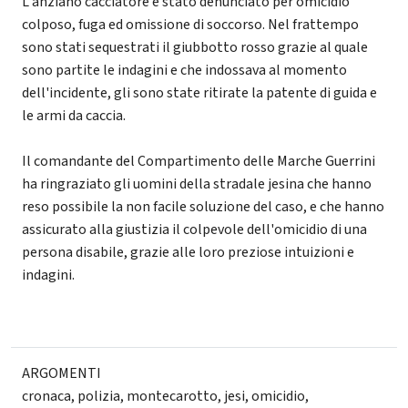
L'anziano cacciatore è stato denunciato per omicidio
colposo, fuga ed omissione di soccorso. Nel frattempo
sono stati sequestrati il giubbotto rosso grazie al quale
sono partite le indagini e che indossava al momento
dell'incidente, gli sono state ritirate la patente di guida e
le armi da caccia.
Il comandante del Compartimento delle Marche Guerrini
ha ringraziato gli uomini della stradale jesina che hanno
reso possibile la non facile soluzione del caso, e che hanno
assicurato alla giustizia il colpevole dell'omicidio di una
persona disabile, grazie alle loro preziose intuizioni e
indagini.
ARGOMENTI
cronaca
,
polizia
,
montecarotto
,
jesi
,
omicidio
,