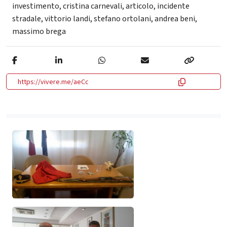
investimento
,
cristina carnevali
,
articolo
,
incidente
stradale
,
vittorio landi
,
stefano ortolani
,
andrea beni
,
massimo brega
https://vivere.me/aeCc