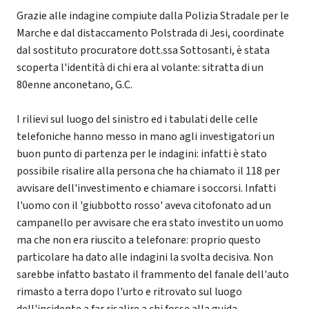
Grazie alle indagine compiute dalla Polizia Stradale per le
Marche e dal distaccamento Polstrada di Jesi, coordinate
dal sostituto procuratore dott.ssa Sottosanti, è stata
scoperta l'identità di chi era al volante: sitratta di un
80enne anconetano, G.C.
I rilievi sul luogo del sinistro ed i tabulati delle celle
telefoniche hanno messo in mano agli investigatori un
buon punto di partenza per le indagini: infatti è stato
possibile risalire alla persona che ha chiamato il 118 per
avvisare dell'investimento e chiamare i soccorsi. Infatti
l'uomo con il 'giubbotto rosso' aveva citofonato ad un
campanello per avvisare che era stato investito un uomo
ma che non era riuscito a telefonare: proprio questo
particolare ha dato alle indagini la svolta decisiva. Non
sarebbe infatto bastato il frammento del fanale dell'auto
rimasto a terra dopo l'urto e ritrovato sul luogo
dell'incidente a far risalire a chi fosse alla guida.