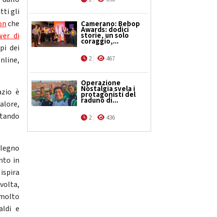
tti gli
on
che
Camerano: Bebop
Awards: dodici
wer di
storie, un solo
coraggio,...
pi dei
2
467
nline,
Operazione
Nostalgia svela i
azio è
protagonisti del
raduno di...
alore,
vitando
2
436
 legno
nto in
 ispira
volta,
 molto
aldi e