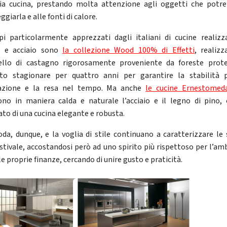
ia cucina, prestando molta attenzione agli oggetti che potr
giarla e alle fonti di calore.
i particolarmente apprezzati dagli italiani di cucine realizz
o e acciaio sono
la collezione Wood 100% di Effetti
, realizz
llo di castagno rigorosamente proveniente da foreste prot
ato stagionare per quattro anni per garantire la stabilità 
razione e la resa nel tempo. Ma anche
le cucine Ernestomed
ono in maniera calda e naturale l’acciaio e il legno di pino, 
tato di una cucina elegante e robusta.
da, dunque, e la voglia di stile continuano a caratterizzare le 
 stivale, accostandosi però ad uno spirito più rispettoso per l’am
le proprie finanze, cercando di unire gusto e praticità.