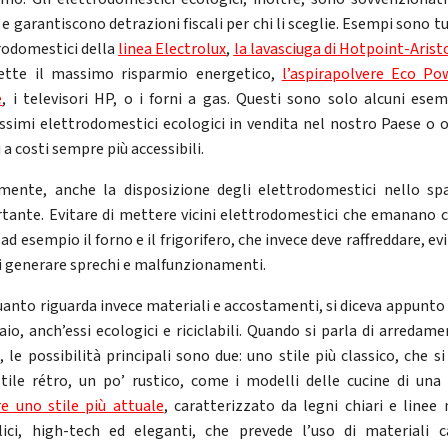
e garantiscono detrazioni fiscali per chi li sceglie. Esempi sono tu
rodomestici della
linea Electrolux
,
la lavasciuga di Hotpoint-Arist
tte il massimo risparmio energetico,
l’aspirapolvere Eco Po
e
, i televisori HP, o i forni a gas. Questi sono solo alcuni esem
ssimi elettrodomestici ecologici in vendita nel nostro Paese o o
a costi sempre più accessibili.
mente, anche la disposizione degli elettrodomestici nello sp
tante. Evitare di mettere vicini elettrodomestici che emanano c
d esempio il forno e il frigorifero, che invece deve raffreddare, e
di generare sprechi e malfunzionamenti.
uanto riguarda invece materiali e accostamenti, si diceva appunto
iaio, anch’essi ecologici e riciclabili. Quando si parla di arredame
 le possibilità principali sono due: uno stile più classico, che si
stile rétro, un po’ rustico, come i modelli delle cucine di una 
e uno stile più attuale
, caratterizzato da legni chiari e linee
ici, high-tech ed eleganti, che prevede l’uso di materiali c