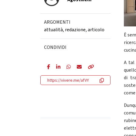
ARGOMENTI
attualità
,
redazione
,
articolo
È sem
ricerc
CONDIVIDI
cucina
A tal
quell
di tr
https://vivere.me/afVY
soste
come 
Dunqu
comun
rubi
elett
consu