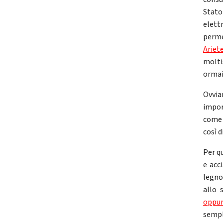
Stato 
elett
perme
Ariet
molti
ormai 
Ovvia
impor
come a
così 
Per q
e acc
legno,
allo 
oppur
sempl