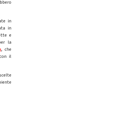
ebbero
ate in
ata in
ette e
per la
a
, che
con il
scelte
biente