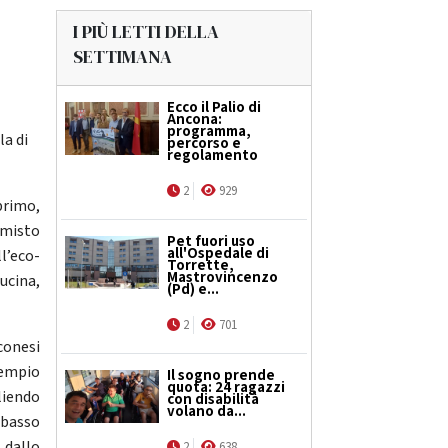
I PIÙ LETTI DELLA
SETTIMANA
Ecco il Palio di
Ancona:
programma,
la di
percorso e
regolamento
2
929
primo,
 misto
Pet fuori uso
all'Ospedale di
l’eco-
Torrette,
Mastrovincenzo
ucina,
(Pd) e...
2
701
conesi
sempio
Il sogno prende
quota: 24 ragazzi
iendo
con disabilità
volano da...
 basso
 dallo
2
638