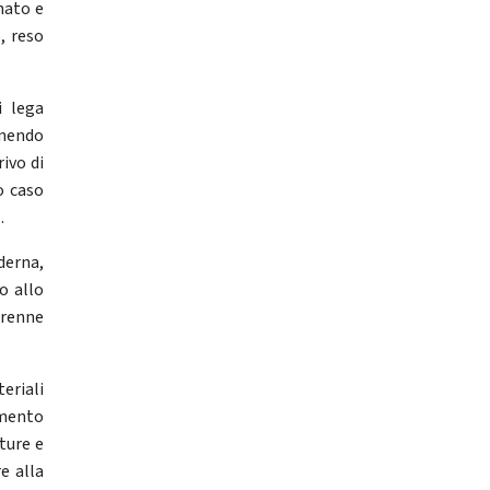
nato e
, reso
i lega
onendo
ivo di
o caso
.
derna,
o allo
erenne
eriali
imento
ture e
e alla