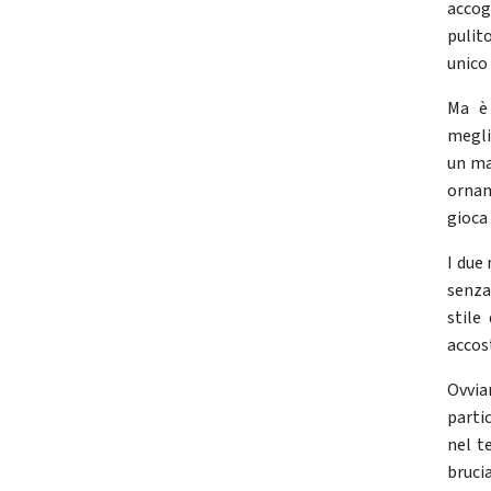
accog
pulit
unico 
Ma è 
megli
un ma
ornam
gioca
I due
senza
stile
accos
Ovvia
parti
nel t
bruci