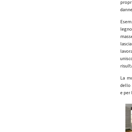
propr
danneg
Esemp
legn
masse
lasci
lavo
unisc
risul
La mo
dello
e per 