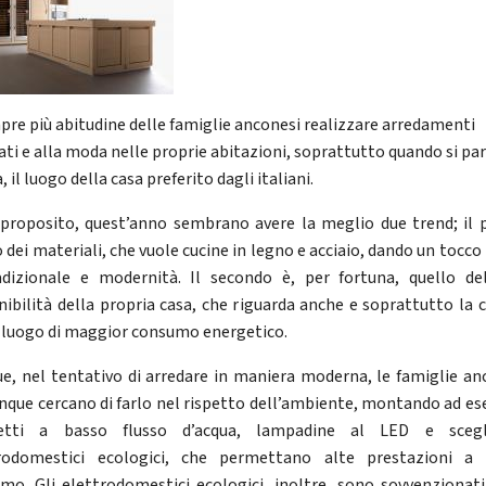
pre più abitudine delle famiglie anconesi realizzare arredamenti
ati e alla moda nelle proprie abitazioni, soprattutto quando si par
, il luogo della casa preferito dagli italiani.
 proposito, quest’anno sembrano avere la meglio due trend; il 
o dei materiali, che vuole cucine in legno e acciaio, dando un tocco
adizionale e modernità. Il secondo è, per fortuna, quello del
nibilità della propria casa, che riguarda anche e soprattutto la c
luogo di maggior consumo energetico.
e, nel tentativo di arredare in maniera moderna, le famiglie an
que cercano di farlo nel rispetto dell’ambiente, montando ad e
netti a basso flusso d’acqua, lampadine al LED e scegl
rodomestici ecologici, che permettano alte prestazioni a
mo. Gli elettrodomestici ecologici, inoltre, sono sovvenzionati