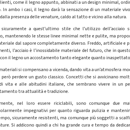
lienti, come il legno appunto, abbinati a un design minimal, ordi
o. In ambo i casi, il legno darà la sensazione di un materiale vivo
dalla presenza delle venature, caldo al tatto e vicino alla natura.
sicuramente a quest’ultimo stile che l’utilizzo dell’acciaio s
o, mantenendo le stesse linee minimal nette e pulite, ma prop
teriale dal sapore completamente diverso. Freddo, artificiale e pr
enti, l’acciaio è l’inossidabile materiale del futuro, che in quest
 con il legno un accostamento tanto elegante quanto inaspettato
 materiali si compensano a vicenda, dando vita a un’atmosfera mo
 però perdere un gusto classico. Concetti che si avvicinano molt
 di vita e alle abitudini italiane, che sembrano vivere in un p
tamento tra attualità e tradizione.
mente, nel loro essere riciclabili, sono comunque due mat
colarmente impegnativi per quanto riguarda pulizia e manten
empo, sicuramente resistenti, ma comunque più soggetti a scalfi
ature. Si addicono quindi a chi ha grande cura e tempo da dedicar