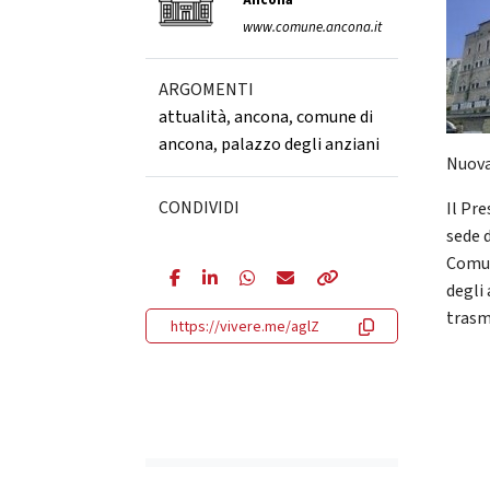
Ancona
www.comune.ancona.it
ARGOMENTI
attualità
,
ancona
,
comune di
ancona
,
palazzo degli anziani
Nuova
CONDIVIDI
Il Pr
sede d
Comun
degli 
trasm
https://vivere.me/aglZ