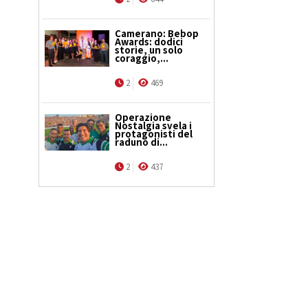
Camerano: Bebop
Awards: dodici
storie, un solo
coraggio,...
2
469
Operazione
Nostalgia svela i
protagonisti del
raduno di...
2
437