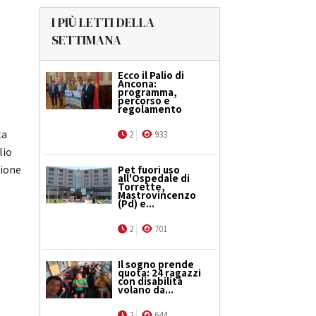
I PIÙ LETTI DELLA
SETTIMANA
Ecco il Palio di
Ancona:
programma,
percorso e
regolamento
la
2
933
lio
zione
Pet fuori uso
all'Ospedale di
Torrette,
Mastrovincenzo
(Pd) e...
2
701
Il sogno prende
quota: 24 ragazzi
con disabilità
volano da...
2
644