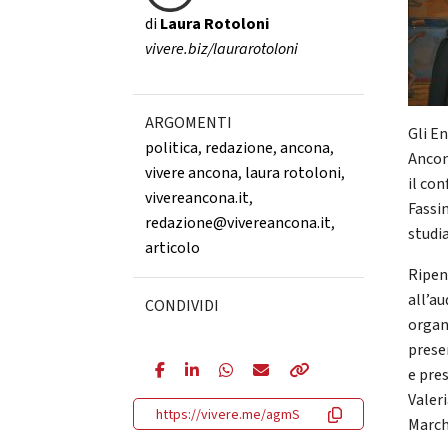
di
Laura Rotoloni
vivere.biz/laurarotoloni
ARGOMENTI
Gli En
politica
,
redazione
,
ancona
,
Ancon
vivere ancona
,
laura rotoloni
,
il con
vivereancona.it
,
Fassi
redazione@vivereancona.it
,
studia
articolo
Ripen
all’a
CONDIVIDI
organ
prese
e pres
Valeri
https://vivere.me/agmS
March