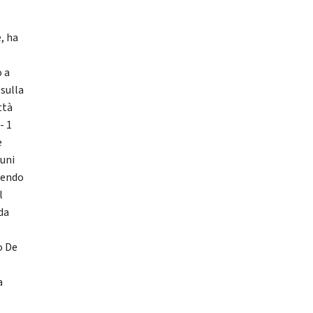
, ha
o a
 sulla
ttà
- 1
e
muni
vendo
l
da
o De
a