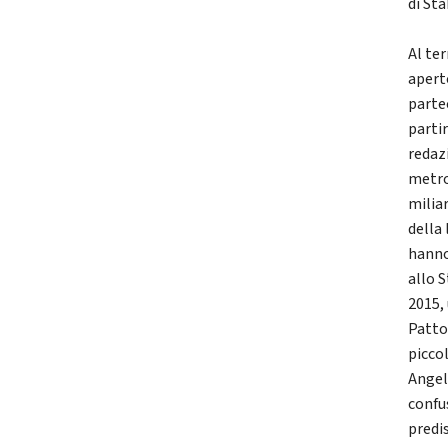
di Sta
Al te
apert
partec
partir
redaz
metro
milia
della
hanno
allo S
2015,
Patto 
picco
Angel
confu
predi