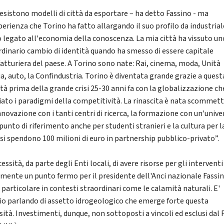
esistono modelli di città da esportare – ha detto Fassino - ma
perienza che Torino ha fatto allargando il suo profilo da industrial
o legato all'economia della conoscenza. La mia città ha vissuto un
rdinario cambio di identità quando ha smesso di essere capitale
atturiera del paese. A Torino sono nate: Rai, cinema, moda, Unità
ia, auto, la Confindustria. Torino è diventata grande grazie a quest
ità prima della grande crisi 25-30 anni fa con la globalizzazione ch
ato i paradigmi della competitività. La rinascita è nata scommet
nnovazione con i tanti centri di ricerca, la formazione con un'unive
punto di riferimento anche per studenti stranieri e la cultura per l
 si spendono 100 milioni di euro in partnership pubblico-privato”.
essità, da parte degli Enti locali, di avere risorse per gli interventi
amente un punto fermo per il presidente dell'Anci nazionale Fassin
particolare in contesti straordinari come le calamità naturali. E'
io parlando di assetto idrogeologico che emerge forte questa
sità. Investimenti, dunque, non sottoposti a vincoli ed esclusi dal