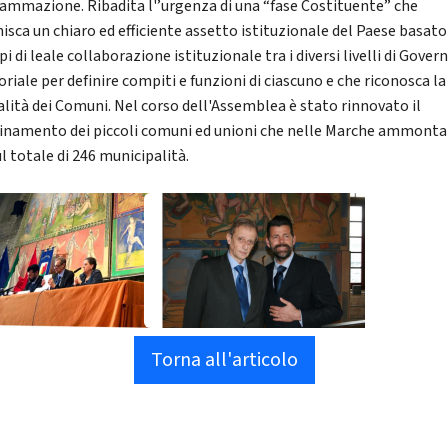
ammazione. Ribadita l'’urgenza di una “fase Costituente” che
nisca un chiaro ed efficiente assetto istituzionale del Paese basato
pi di leale collaborazione istituzionale tra i diversi livelli di Gover
oriale per definire compiti e funzioni di ciascuno e che riconosca la
alità dei Comuni. Nel corso dell'Assemblea è stato rinnovato il
inamento dei piccoli comuni ed unioni che nelle Marche ammonta
l totale di 246 municipalità.
Torna all'articolo