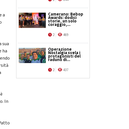
Camerano: Bebop
e a
Awards: dodici
storie, un solo
o
coraggio,...
2
469
a sua
Operazione
e ha
Nostalgia svela i
protagonisti del
tendo
raduno di...
rsità
2
437
a
 è
o. In
 Patto