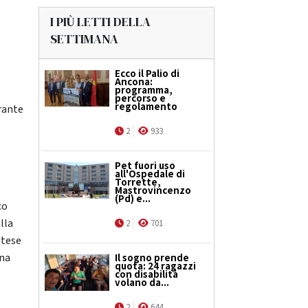
I PIÙ LETTI DELLA
SETTIMANA
Ecco il Palio di
Ancona:
programma,
percorso e
regolamento
rante
.
2
933
Pet fuori uso
all'Ospedale di
Torrette,
Mastrovincenzo
(Pd) e...
co
lla
2
701
ntese
ona
Il sogno prende
quota: 24 ragazzi
con disabilità
volano da...
2
644