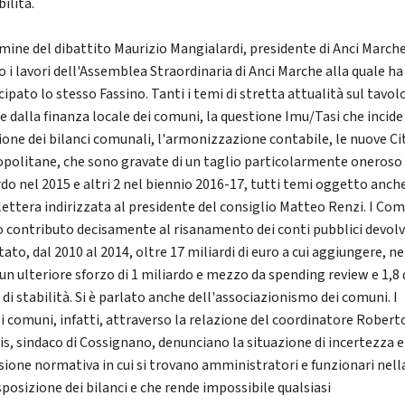
bilità.
rmine del dibattito Maurizio Mangialardi, presidente di Anci Marche
o i lavori dell'Assemblea Straordinaria di Anci Marche alla quale ha
ipato lo stesso Fassino. Tanti i temi di stretta attualità sul tavol
e dalla finanza locale dei comuni, la questione Imu/Tasi che incide
ione dei bilanci comunali, l'armonizzazione contabile, le nuove Ci
politane, che sono gravate di un taglio particolarmente oneroso 
rdo nel 2015 e altri 2 nel biennio 2016-17, tutti temi oggetto anch
 lettera indirizzata al presidente del consiglio Matteo Renzi. I Co
 contributo decisamente al risanamento dei conti pubblici devol
tato, dal 2010 al 2014, oltre 17 miliardi di euro a cui aggiungere, ne
 un ulteriore sforzo di 1 miliardo e mezzo da spending review e 1,8 
di stabilità. Si è parlato anche dell'associazionismo dei comuni. I
li comuni, infatti, attraverso la relazione del coordinatore Robert
is, sindaco di Cossignano, denunciano la situazione di incertezza e
sione normativa in cui si trovano amministratori e funzionari nell
sposizione dei bilanci e che rende impossibile qualsiasi