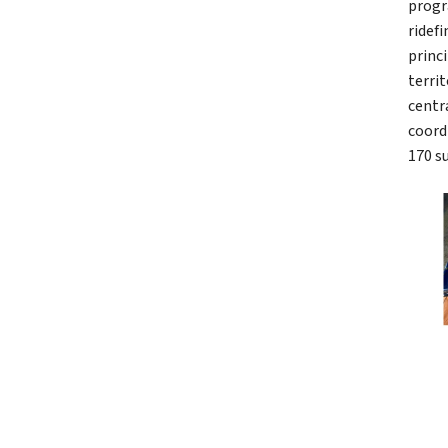
progr
ridefi
princi
territ
centr
coord
170 su