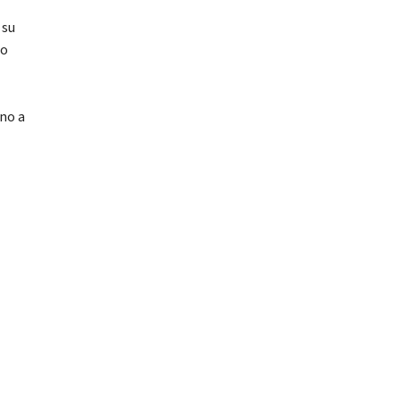
 su
no
no a