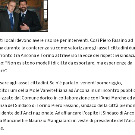
ti locali devono avere risorse per interventi. Così Piero Fassino ad
a durante la conferenza su come valorizzare gli asset cittadini du
fronto tra Ancona e Torino attraverso la voce dei rispettivi sindaci
no: “Non esistono modelli di città da esportare, ma esperienze da
re”.
sare agli asset cittadini. Se n'è parlato, venerdì pomeriggio,
uditorium della Mole Vanvitelliana ad Ancona in un incontro pubbli
izzato dal Comune dorico in collaborazione con l'Anci Marche ed a
nza del Sindaco di Torino Piero Fassino, sindaco della città piemo
idente dell’Anci nazionale. Ad affiancare l'ospite il Sindaco di Anc
a Mancinelli e Maurizio Mangialardi in veste di presidente dell'Anci
e.