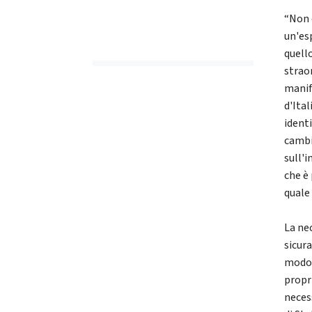
“Non 
un'es
quell
strao
manif
d'Ital
ident
cambi
sull'i
che è 
quale
La nec
sicur
modo 
propr
neces