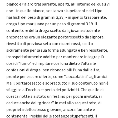
bianco e l’altro trasparente, aperti, all’interno dei quali vi
era: - in quello bianco, sostanza stupefacente del tipo
hashish del peso di grammi 2,28; - in quello trasparente,
droga tipo marijuana per un peso di grammi 3.19. Il
contenitore della droga scelto dal giovane studente
anconetano era un elegante portarossetto da signora,
rivestito di preziosa seta con ricami rossi, scelto
sicuramente per la sua forma allungata e ben resistente,
insospettatamente adatto per mantenere integre più
dosi di “fumo” ed impilare così una dietro l’altra le
confezioni di droga, ben riconoscibili l’una dall’altra,
pronte per essere offerte, come “cioccolatini” agli amici.
Ma il portarossetto e soprattutto il suo contenuto non è
sfuggito all’occhio esperto dei poliziotti. Che quello di
questa notte sia stato un festino per pochi invitati, si
deduce anche dal “grinder” in metallo sequestrato, di
proprietà dello stesso giovane, ancora fumante e
contenente i residui delle sostanze stupefacenti. Il