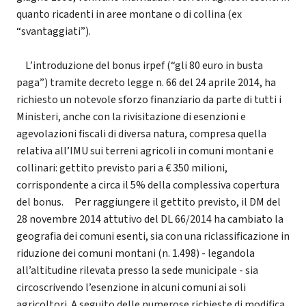
quanto ricadenti in aree montane o di collina (ex
“svantaggiati”).
L’introduzione del bonus irpef (“gli 80 euro in busta
paga”) tramite decreto legge n. 66 del 24 aprile 2014, ha
richiesto un notevole sforzo finanziario da parte di tutti i
Ministeri, anche con la rivisitazione di esenzioni e
agevolazioni fiscali di diversa natura, compresa quella
relativa all’IMU sui terreni agricoli in comuni montani e
collinari: gettito previsto pari a € 350 milioni,
corrispondente a circa il 5% della complessiva copertura
del bonus. Per raggiungere il gettito previsto, il DM del
28 novembre 2014 attutivo del DL 66/2014 ha cambiato la
geografia dei comuni esenti, sia con una riclassificazione in
riduzione dei comuni montani (n. 1.498) - legandola
all’altitudine rilevata presso la sede municipale - sia
circoscrivendo l’esenzione in alcuni comuni ai soli
agricoltori. A seguito delle numerose richieste di modifica