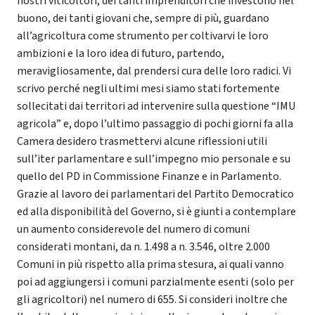
nostri viticoltori, dei tanti imprenditori che investono nel
buono, dei tanti giovani che, sempre di più, guardano
all’agricoltura come strumento per coltivarvi le loro
ambizioni e la loro idea di futuro, partendo,
meravigliosamente, dal prendersi cura delle loro radici. Vi
scrivo perché negli ultimi mesi siamo stati fortemente
sollecitati dai territori ad intervenire sulla questione “IMU
agricola” e, dopo l’ultimo passaggio di pochi giorni fa alla
Camera desidero trasmettervi alcune riflessioni utili
sull’iter parlamentare e sull’impegno mio personale e su
quello del PD in Commissione Finanze e in Parlamento.
Grazie al lavoro dei parlamentari del Partito Democratico
ed alla disponibilità del Governo, si è giunti a contemplare
un aumento considerevole del numero di comuni
considerati montani, da n. 1.498 a n. 3.546, oltre 2.000
Comuni in più rispetto alla prima stesura, ai quali vanno
poi ad aggiungersi i comuni parzialmente esenti (solo per
gli agricoltori) nel numero di 655. Si consideri inoltre che