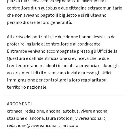
piazza Diaz, dove veniva segnalato un diverbio tra il
controllore di un autobus e due cittadine extracomunitarie
che non avevano pagato il biglietto e si rifiutavano
persino di dare le loro generalità.
All’arrivo dei poliziotti, le due donne hanno desistito da
proferire ingiurie al controllore e al conducente.
Entrambe venivano accompagnate presso gli Uffici della
Questura e dall’identificazione si evinceva che le due
trentenni erano residenti in un'altra provincia e, dopo gli
accertamenti di rito, venivano inviate presso gli Uffici
Immigrazione per controllare la loro regolarità sul
territorio nazionale.
ARGOMENTI
cronaca
,
redazione
,
ancona
,
autobus
,
vivere ancona
,
stazione di ancona
,
laura rotoloni
,
vivereancona.it
,
redazione@vivereancona.it
,
articolo