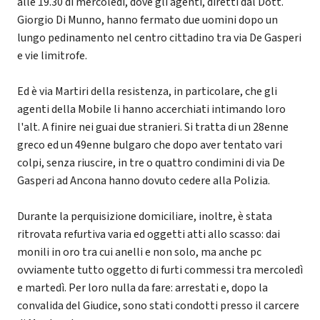
alle 19.30 di mercoledì, dove gli agenti, diretti dal Dott.
Giorgio Di Munno, hanno fermato due uomini dopo un
lungo pedinamento nel centro cittadino tra via De Gasperi
e vie limitrofe.
Ed è via Martiri della resistenza, in particolare, che gli
agenti della Mobile li hanno accerchiati intimando loro
l'alt. A finire nei guai due stranieri. Si tratta di un 28enne
greco ed un 49enne bulgaro che dopo aver tentato vari
colpi, senza riuscire, in tre o quattro condimini di via De
Gasperi ad Ancona hanno dovuto cedere alla Polizia.
Durante la perquisizione domiciliare, inoltre, è stata
ritrovata refurtiva varia ed oggetti atti allo scasso: dai
monili in oro tra cui anelli e non solo, ma anche pc
ovviamente tutto oggetto di furti commessi tra mercoledì
e martedì. Per loro nulla da fare: arrestati e, dopo la
convalida del Giudice, sono stati condotti presso il carcere