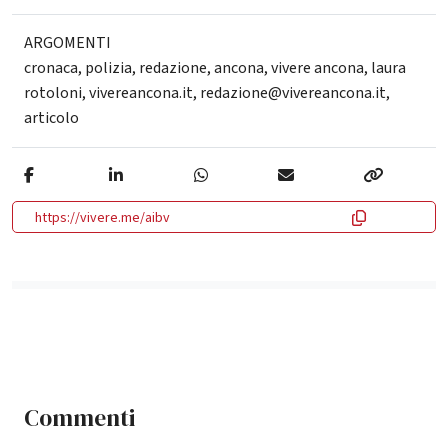
ARGOMENTI
cronaca
,
polizia
,
redazione
,
ancona
,
vivere ancona
,
laura
rotoloni
,
vivereancona.it
,
redazione@vivereancona.it
,
articolo
https://vivere.me/aibv
Commenti