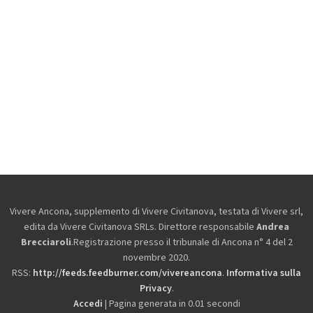
Vivere Ancona, supplemento di Vivere Civitanova, testata di Vivere srl,
edita da
Vivere Civitanova SRLs. Direttore responsabile
Andrea
Brecciaroli
.Registrazione presso il tribunale di Ancona n° 4 del 2
novembre 2020.
RSS:
http://feeds.feedburner.com/vivereancona
.
Informativa sulla
Privacy
.
Accedi
| Pagina generata in 0.01 secondi