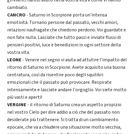
gli eventi hanno avuto nella vostra vita e come vi hanno
cambiato.
CANCRO
- Saturno in Scorpione porta un'intensa
emotività. Tornano persone dal passato, vecchi amori,
relazioni naufragate che chiedono perdono. Voi guardate e
non fate nulla. Lasciate che tutto passi e inviate flussi di
pensieri positivi, luce e benedizioni in ogni settore della
vostra vita.
LEONE
- Venere nel segno vi aiuta ad attutire l'impatto del
ritorno di Saturno in Scorpione. Avete acquisito una buona
centratura, così da risentire poco degli squilibri
emozionali che il passato può provocare. Respirate
intensamente e lasciate andare l'orgoglio. Voi siete molto
più vasti e aperti!
VERGINE
- il ritorno di Saturno crea un aspetto propizio
nel vostro Cielo per dire addio a ciò che del passato non
desiderate più trattenere. Si tratta di un cambiamento
epocale, che va a chiudere una situazione molto vecchia,