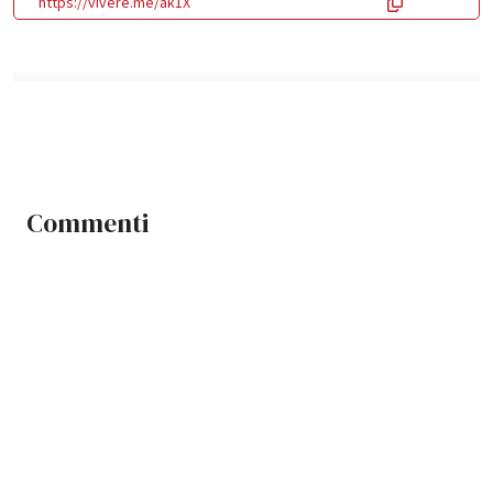
https://vivere.me/ak1X
Commenti