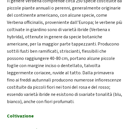
Il genere Verbena comprende circa 250 specie costituite da
piccole piante annuali o perenni, generalmente originarie
del continente americano, con alcune specie, come
Verbena officinalis, proveniente dall’Europa; le verbene più
coltivate in giardino sono di varietà ibride (Verbena x
hybrida), ottenute in genere da specie botaniche
americane, per la maggior parte tappezzanti. Producono
sottili fusti ben ramificati, striscianti, flessibili che
possono raggiungere 40-80 cm, portano alcune piccole
foglie con margine inciso o dentellato, talvolta
leggermente coriacee, ruvide al tatto. Dalla primavera
fino ai freddi autunnali producono numerose infiorescenze
costituite da piccoli fiori nei toni del rosa e del rosso;
essendo varietà ibride ne esistono di svariate tonalità (blu,
bianco), anche con fiori profumati.
Coltivazione