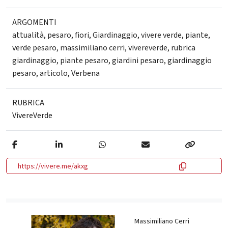
ARGOMENTI
attualità
,
pesaro
,
fiori
,
Giardinaggio
,
vivere verde
,
piante
,
verde pesaro
,
massimiliano cerri
,
vivereverde
,
rubrica
giardinaggio
,
piante pesaro
,
giardini pesaro
,
giardinaggio
pesaro
,
articolo
,
Verbena
RUBRICA
VivereVerde
https://vivere.me/akxg
Massimiliano Cerri