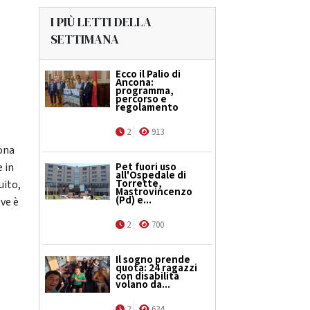
I PIÙ LETTI DELLA
SETTIMANA
Ecco il Palio di
Ancona:
programma,
percorso e
regolamento
2
913
cona
e in
Pet fuori uso
all'Ospedale di
Torrette,
uito,
Mastrovincenzo
(Pd) e...
ove è
2
700
Il sogno prende
quota: 24 ragazzi
con disabilità
volano da...
2
634