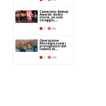
Camerano: Bebop
Awards: dodici
storie, un solo
coraggio,...
2
462
Operazione
Nostalgia svela i
protagonisti del
raduno di...
2
434