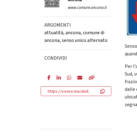
Ancona
www.comune.ancona.it
ARGOMENTI
attualità
,
ancona
,
comune di
ancona
,
senso unico alternato
Senso
quand
CONDIVIDI
Per l
Sud, v
frazio
dalle 
https://vivere.me/aloE
ubica
segna