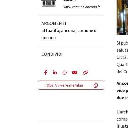
Ancona
www.comune.ancona.it
ARGOMENTI
attualità
,
ancona
,
comune di
ancona
Si pu
salut
CONDIVIDI
Città 
Quarto
del C
Ancon
https://vivere.me/aluu
vice 
due e
L'arc
compl
illus