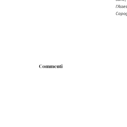
l'Asse
Capog
Commenti