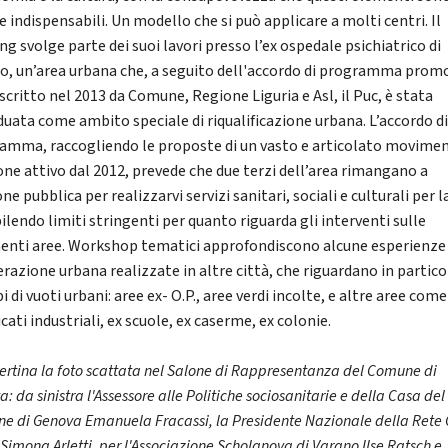
e indispensabili. Un modello che si può applicare a molti centri. Il
g svolge parte dei suoi lavori presso l’ex ospedale psichiatrico di
o, un’area urbana che, a seguito dell'accordo di programma prom
scritto nel 2013 da Comune, Regione Liguria e Asl, il Puc, è stata
iduata come ambito speciale di riqualificazione urbana. L’accordo d
amma, raccogliendo le proposte di un vasto e articolato movimen
one attivo dal 2012, prevede che due terzi dell’area rimangano a
ne pubblica per realizzarvi servizi sanitari, sociali e culturali per l
ilendo limiti stringenti per quanto riguarda gli interventi sulle
enti aree. Workshop tematici approfondiscono alcune esperienze 
erazione urbana realizzate in altre città, che riguardano in partico
pi di vuoti urbani: aree ex- O.P., aree verdi incolte, e altre aree come
cati industriali, ex scuole, ex caserme, ex colonie.
ertina la foto scattata nel Salone di Rappresentanza del Comune di
: da sinistra l'Assessore alle Politiche sociosanitarie e della Casa del
e di Genova Emanuela Fracassi, la Presidente Nazionale della Rete 
Simona Arletti, per l'Associazione Scholanova di Varano Ilse Ratsch e