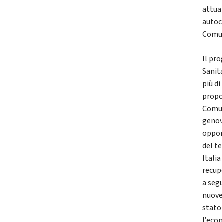
attua 
autoc
Comun
Il pr
Sanit
più di
propos
Comun
genov
opport
del te
Italia
recup
a seg
nuove
stato 
l’eco