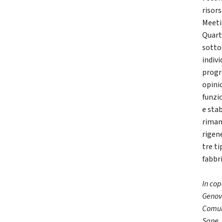
risors
Meetin
Quart
sotto
indiv
progr
opini
funzio
e stab
riman
rigen
tre ti
fabbri
In cop
Genova
Comun
Sane, 