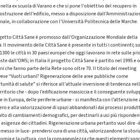
nella ex scuola di Varano e che si pone l'obiettivo del recupero in
ostruzione dell'edificio, messo a disposizione dall'Amministrazio
ale, in collaborazione con l'Università Politecnica delle Marche.
ogetto Città Sane è promosso dall'Organizzazione Mondiale della
à. Il movimento delle Città Sane è presente in tutti i continenti; s
 1300 le città in 30 paesi europei che oggi lavorano in rete sulle pri
te dall'OMS; in Italia il progetto Città Sane è partito nel 1995 e o
i che fanno parte della Rete sono oltre 70. Il titolo del meeting
ese “Vuoti urbani? Rigenerazione delle aree pubbliche come
unità di salute” si riferisce all'attuale inversione di tendenza nel
rritorio che - dopo l’edificazione massiccia e il conseguente svilup
 e in Europa, delle periferie urbane - si manifesta con l’attenzione 
ero e alla valorizzazione di spazi abbandonati dai processi produtt
uito di cambiamenti demografici, per destinarli a usi più rispondent
 esigenze dei cittadini. Rigenerazione urbana pertanto vuol dire -
messo in luce- prendersi cura di una città, valorizzandone la stori
nomia e la cultura, con la consapevolezza che questi elementi son