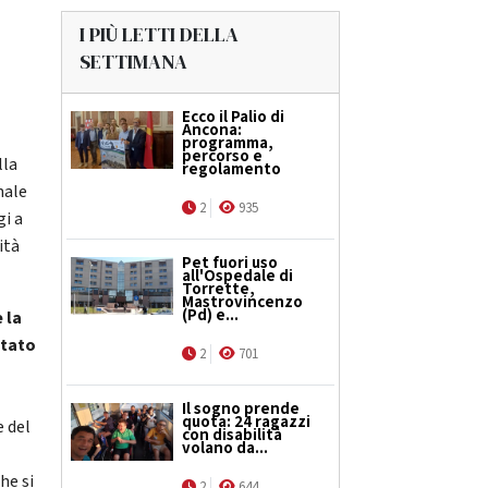
I PIÙ LETTI DELLA
SETTIMANA
Ecco il Palio di
Ancona:
programma,
percorso e
lla
regolamento
nale
2
935
gi a
ità
Pet fuori uso
all'Ospedale di
Torrette,
Mastrovincenzo
(Pd) e...
 la
ntato
2
701
Il sogno prende
quota: 24 ragazzi
e del
con disabilità
volano da...
he si
2
644