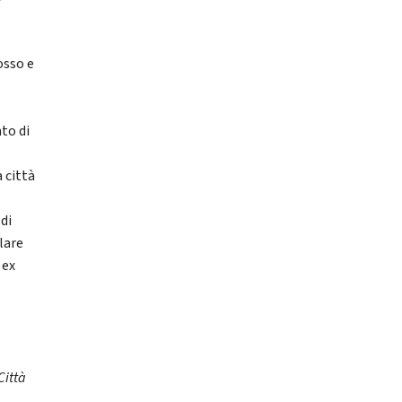
osso e
i
to di
a città
di
lare
 ex
Città