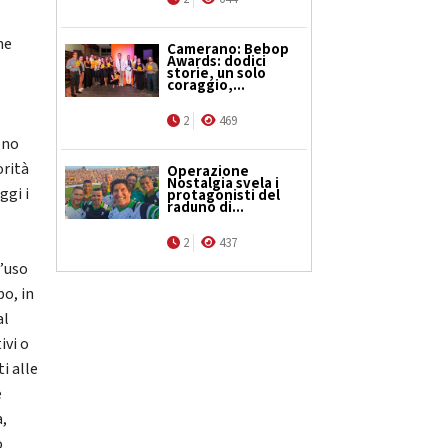
ne
Camerano: Bebop
Awards: dodici
storie, un solo
coraggio,...
2
469
ono
orità
Operazione
Nostalgia svela i
ggi i
protagonisti del
raduno di...
2
437
l’uso
po, in
al
ivi o
i alle
è
a,
o