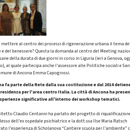
ò mettere al centro dei processi di rigenerazione urbana il tema de
e e del benessere? Questa la domanda al centro del Meeting nazio
sane della durata di due giorni in corso in Liguria (ieri a Genova, og
), al quale partecipa anche l'assessore alle Politiche sociali e San
omune di Ancona Emma Capogrossi.
a fa parte della Rete dalla sua costituzione e dal 2014 detiene
presidenza per l'area centro Italia. La città di Ancona ha prese
sperienze significative all'interno dei workshop tematici.
hitetto Claudio Centanni ha parlato del progetto di riqualificazion
esso dell'ex ospedale psichiatrico e la dott.ssa Ilse Maria Ratsch
trato l'esperienza di Scholanova “Cantiere scuola per l'ambiente” c