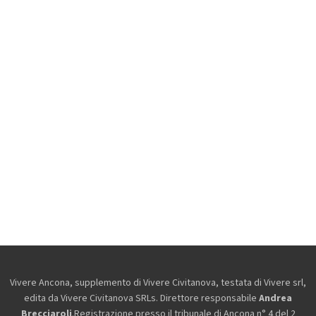
Vivere Ancona, supplemento di Vivere Civitanova, testata di Vivere srl,
edita da
Vivere Civitanova SRLs. Direttore responsabile
Andrea
Brecciaroli
.Registrazione presso il tribunale di Ancona n° 4 del 2